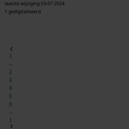
laatste wijziging 03-07-2024
1 gedigitaliseerd
1
...
2
3
4
5
6
...
1