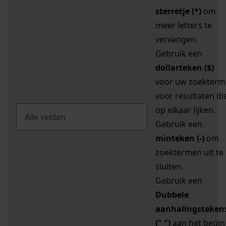
sterretje (*)
om
meer letters te
vervangen.
Gebruik een
dollarteken ($)
voor uw zoekterm
voor resultaten di
op elkaar lijken.
Gebruik een
minteken (-)
om
zoektermen uit te
sluiten.
Gebruik een
Dubbele
aanhalingsteken
(" ")
aan het begin