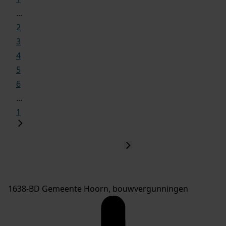
...
2
3
4
5
6
...
1
1638-BD Gemeente Hoorn, bouwvergunningen