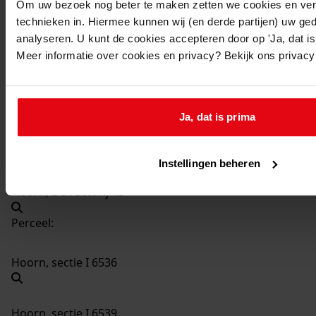
Om uw bezoek nog beter te maken zetten we cookies en verg
1393
Bouwen van een bedrijfsruimte, 1993
technieken in. Hiermee kunnen wij (en derde partijen) uw ge
Datering
:
analyseren. U kunt de cookies accepteren door op 'Ja, dat is 
1993
Meer informatie over cookies en privacy? Bekijk ons privac
Beschrijving:
Bouwen van een bedrijfsruimte
Datum vergunning:
Ja, dat is prima
12-01-1993
Adres:
Instellingen beheren
Hoorn, De Factorij 43
Perceel:
Hoorn, sectie I 6536
Hoorn, sectie I 6539