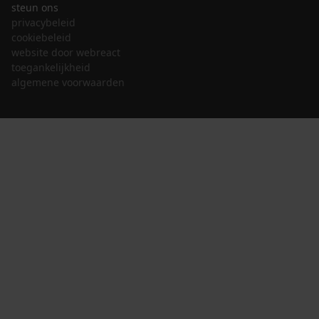
steun ons
privacybeleid
cookiebeleid
website door webreact
toegankelijkheid
algemene voorwaarden