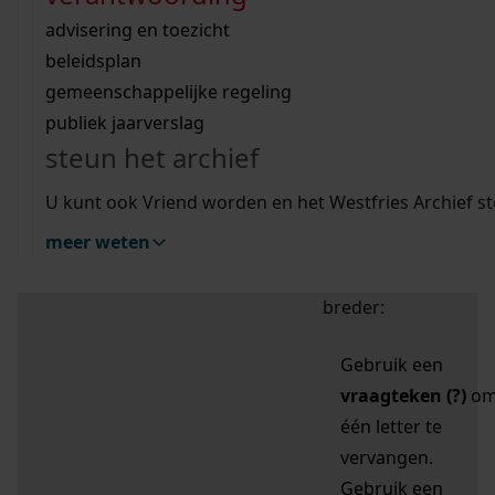
zoektips
Wij helpen u op weg met een aantal zoektips.
bekijk ons geschiedenislokaal
vergunningen
bouwvergunningen
advisering en toezicht
bekijk alle zoektips
beeld en geluid
omgevingsvergunningen
beleidsplan
uitleg nodig?
gemeenschappelijke regeling
publiek jaarverslag
Mijn Studiezaal (inloggen)
Wij helpen u op weg met een aantal zoektips.
steun het archief
bekijk alle zoektips
Door leestekens in
U kunt ook Vriend worden en het Westfries Archief s
uw zoekopdracht te
meer weten
gebruiken, zoekt u
specifieker of juist
breder:
Gebruik een
vraagteken (?)
o
één letter te
vervangen.
Gebruik een