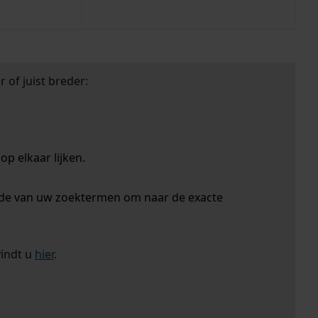
 of juist breder:
p elkaar lijken.
nde van uw zoektermen om naar de exacte
vindt u
hier
.