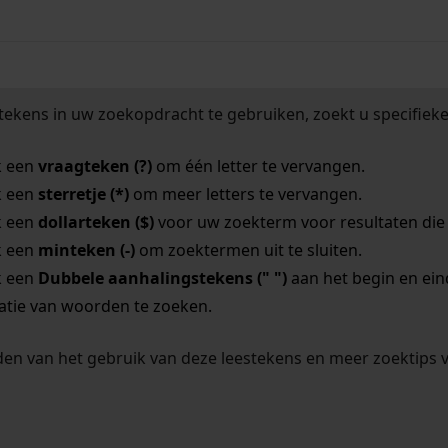
tekens in uw zoekopdracht te gebruiken, zoekt u specifieker
k een
vraagteken (?)
om één letter te vervangen.
k een
sterretje (*)
om meer letters te vervangen.
k een
dollarteken ($)
voor uw zoekterm voor resultaten die o
k een
minteken (-)
om zoektermen uit te sluiten.
k een
Dubbele aanhalingstekens (" ")
aan het begin en ei
tie van woorden te zoeken.
en van het gebruik van deze leestekens en meer zoektips 