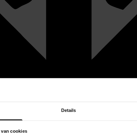
Details
 van cookies