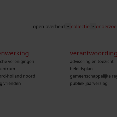
open overheid
collectie
onderzoe
Toggle submenu: "Ope
Toggle sub
nwerking
wet open overheid
doorzoek de collectie
zoekhulpen
voor scholen
verantwoordin
bekijk onze arc
sche verenigingen
gemeente stede broec
hele collectie
ons werkgebied
voor docenten
advisering en toezicht
bekijk de kaart
centrum
werksaam westfriesland
bibliotheek
onderzoek naar een huis, straat of wijk
voor leerlingen
beleidsplan
ord-holland noord
westfries archief
kranten
personen in de tweede wereldoorlog
voor studenten
gemeenschappelijke re
ollectie
ng vrienden
personen
voorouderonderzoek
publiek jaarverslag
vergunningen
beeld en geluid