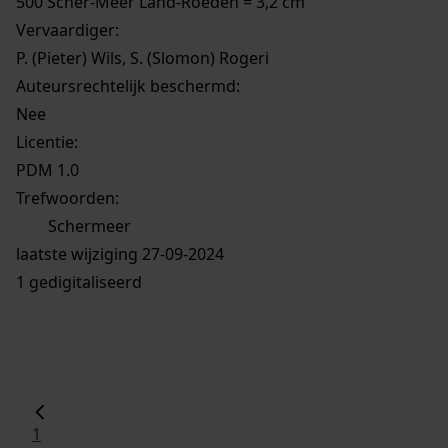
500 Scher-Meer Land-Roeden = 3,2 cm
Vervaardiger:
P. (Pieter) Wils, S. (Slomon) Rogeri
Auteursrechtelijk beschermd:
Nee
Licentie:
PDM 1.0
Trefwoorden:
Schermeer
laatste wijziging 27-09-2024
1 gedigitaliseerd
1