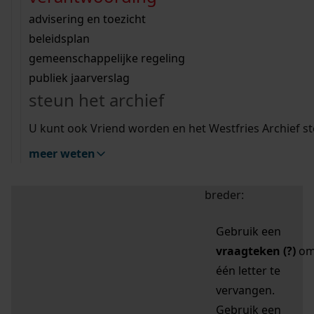
zoektips
Wij helpen u op weg met een aantal zoektips.
bekijk ons geschiedenislokaal
vergunningen
bouwvergunningen
advisering en toezicht
bekijk alle zoektips
beeld en geluid
omgevingsvergunningen
beleidsplan
uitleg nodig?
gemeenschappelijke regeling
publiek jaarverslag
Mijn Studiezaal (inloggen)
Wij helpen u op weg met een aantal zoektips.
steun het archief
bekijk alle zoektips
Door leestekens in
U kunt ook Vriend worden en het Westfries Archief s
uw zoekopdracht te
meer weten
gebruiken, zoekt u
specifieker of juist
breder:
Gebruik een
vraagteken (?)
o
één letter te
vervangen.
Gebruik een