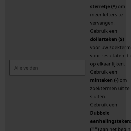
sterretje (*)
om
meer letters te
vervangen.
Gebruik een
dollarteken ($)
voor uw zoekterm
voor resultaten di
op elkaar lijken.
Gebruik een
minteken (-)
om
zoektermen uit te
sluiten.
Gebruik een
Dubbele
aanhalingsteken
(" ")
aan het begin