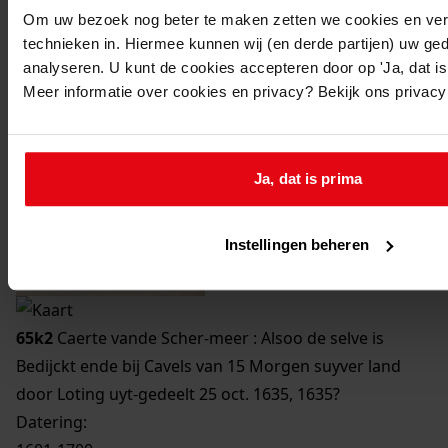
Om uw bezoek nog beter te maken zetten we cookies en verg
Printen
technieken in. Hiermee kunnen wij (en derde partijen) uw ge
analyseren. U kunt de cookies accepteren door op 'Ja, dat is 
duurzaam webadres
Meer informatie over cookies en privacy? Bekijk ons privac
Ja, dat is prima
Instellingen beheren
65k2
Caerte vande Scher-meer : Alsoo de selve is
Bedijckt ende bij Cavels van 15 Morgen suyver land
door Loting uyt-gedeelt 25 oct. 1635, 1635?
Datering
: