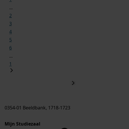
...
2
3
4
5
6
...
1
0354-01 Beeldbank, 1718-1723
Mijn Studiezaal