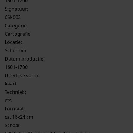
1601-1700
Signatuur:
65k002
Categorie:
Cartografie
Locatie:
Schermer
Datum productie:
1601-1700
Uiterlijke vorm
:
kaart
Techniek:
ets
Formaat:
ca. 16x24 cm
Schaal
: