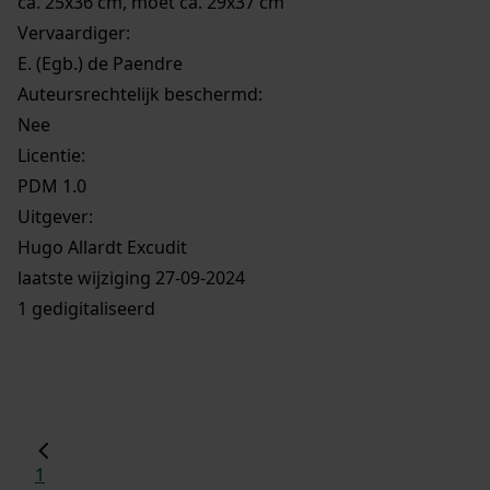
ca. 25x36 cm, moet ca. 29x37 cm
Vervaardiger:
E. (Egb.) de Paendre
Auteursrechtelijk beschermd:
Nee
Licentie:
PDM 1.0
Uitgever:
Hugo Allardt Excudit
laatste wijziging 27-09-2024
1 gedigitaliseerd
1