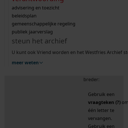
zoektips
Wij helpen u op weg met een aantal zoektips.
bekijk ons geschiedenislokaal
vergunningen
bouwvergunningen
advisering en toezicht
bekijk alle zoektips
beeld en geluid
omgevingsvergunningen
beleidsplan
uitleg nodig?
gemeenschappelijke regeling
publiek jaarverslag
Mijn Studiezaal (inloggen)
Wij helpen u op weg met een aantal zoektips.
steun het archief
bekijk alle zoektips
Door leestekens in
U kunt ook Vriend worden en het Westfries Archief s
uw zoekopdracht te
meer weten
gebruiken, zoekt u
specifieker of juist
breder:
Gebruik een
vraagteken (?)
o
één letter te
vervangen.
Gebruik een