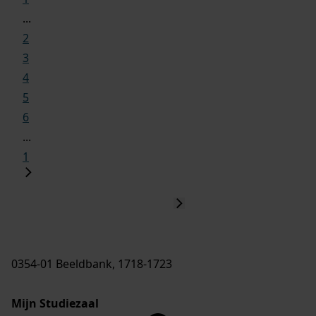
...
2
3
4
5
6
...
1
0354-01 Beeldbank, 1718-1723
Mijn Studiezaal