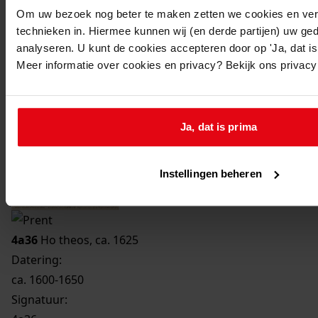
Om uw bezoek nog beter te maken zetten we cookies en verg
Printen
technieken in. Hiermee kunnen wij (en derde partijen) uw ge
analyseren. U kunt de cookies accepteren door op 'Ja, dat is 
duurzaam webadres
Meer informatie over cookies en privacy? Bekijk ons privac
Ja, dat is prima
Instellingen beheren
4a36
Ho theos, ca. 1625
Datering
:
ca. 1600-1650
Signatuur: