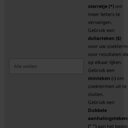
sterretje (*)
om
meer letters te
vervangen.
Gebruik een
dollarteken ($)
voor uw zoekterm
voor resultaten di
op elkaar lijken.
Gebruik een
minteken (-)
om
zoektermen uit te
sluiten.
Gebruik een
Dubbele
aanhalingsteken
(" ")
aan het begin