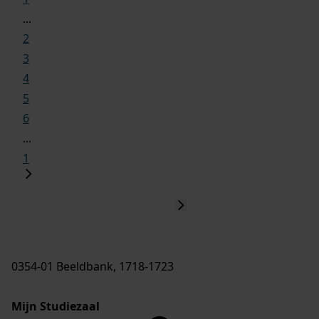
...
2
3
4
5
6
...
1
0354-01 Beeldbank, 1718-1723
Mijn Studiezaal