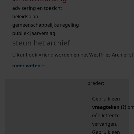
zoektips
Wij helpen u op weg met een aantal zoektips.
bekijk ons geschiedenislokaal
vergunningen
bouwvergunningen
advisering en toezicht
bekijk alle zoektips
beeld en geluid
omgevingsvergunningen
beleidsplan
uitleg nodig?
gemeenschappelijke regeling
publiek jaarverslag
Mijn Studiezaal (inloggen)
Wij helpen u op weg met een aantal zoektips.
steun het archief
bekijk alle zoektips
Door leestekens in
U kunt ook Vriend worden en het Westfries Archief s
uw zoekopdracht te
meer weten
gebruiken, zoekt u
specifieker of juist
breder:
Gebruik een
vraagteken (?)
o
één letter te
vervangen.
Gebruik een