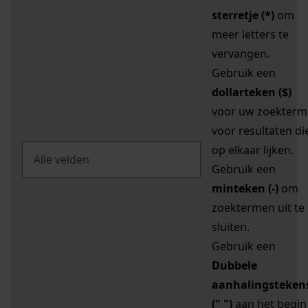
sterretje (*)
om
meer letters te
vervangen.
Gebruik een
dollarteken ($)
voor uw zoekterm
voor resultaten di
op elkaar lijken.
Gebruik een
minteken (-)
om
zoektermen uit te
sluiten.
Gebruik een
Dubbele
aanhalingsteken
(" ")
aan het begin