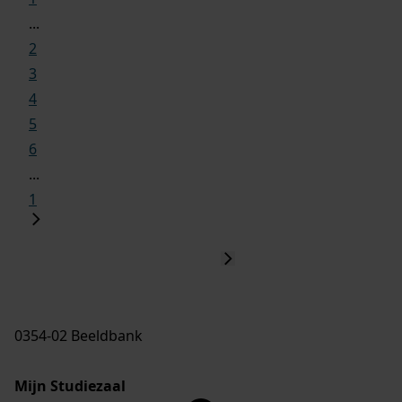
...
2
3
4
5
6
...
1
0354-02 Beeldbank
Mijn Studiezaal