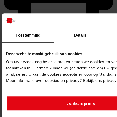
Toestemming
Details
Printen
duurzaam webadres
Deze website maakt gebruik van cookies
Om uw bezoek nog beter te maken zetten we cookies en verg
technieken in. Hiermee kunnen wij (en derde partijen) uw ge
analyseren. U kunt de cookies accepteren door op 'Ja, dat is 
Meer informatie over cookies en privacy? Bekijk ons privac
12364
Hoorn : Bottelsteeg en Wijdebrugsteeg, ca. 1980
Datering
:
Ja, dat is prima
ca. 198?
Beschrijving: