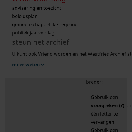
zoektips
Wij helpen u op weg met een aantal zoektips.
bekijk ons geschiedenislokaal
vergunningen
bouwvergunningen
advisering en toezicht
bekijk alle zoektips
beeld en geluid
omgevingsvergunningen
beleidsplan
uitleg nodig?
gemeenschappelijke regeling
publiek jaarverslag
Mijn Studiezaal (inloggen)
Wij helpen u op weg met een aantal zoektips.
steun het archief
bekijk alle zoektips
Door leestekens in
U kunt ook Vriend worden en het Westfries Archief s
uw zoekopdracht te
meer weten
gebruiken, zoekt u
specifieker of juist
breder:
Gebruik een
vraagteken (?)
o
één letter te
vervangen.
Gebruik een