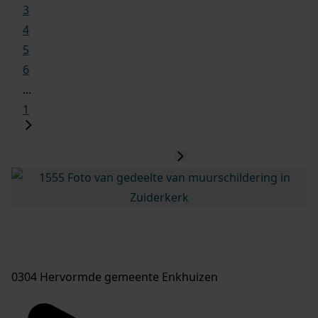
3
4
5
6
...
1
0304 Hervormde gemeente Enkhuizen