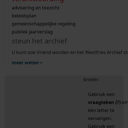
zoektips
Wij helpen u op weg met een aantal zoektips.
bekijk ons geschiedenislokaal
vergunningen
bouwvergunningen
advisering en toezicht
bekijk alle zoektips
beeld en geluid
omgevingsvergunningen
beleidsplan
uitleg nodig?
gemeenschappelijke regeling
publiek jaarverslag
Mijn Studiezaal (inloggen)
Wij helpen u op weg met een aantal zoektips.
steun het archief
bekijk alle zoektips
Door leestekens in
U kunt ook Vriend worden en het Westfries Archief s
uw zoekopdracht te
meer weten
gebruiken, zoekt u
specifieker of juist
breder:
Gebruik een
vraagteken (?)
o
één letter te
vervangen.
Gebruik een