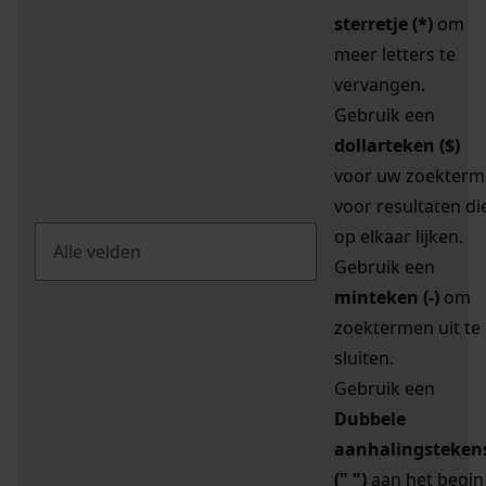
sterretje (*)
om
meer letters te
vervangen.
Gebruik een
dollarteken ($)
voor uw zoekterm
voor resultaten di
op elkaar lijken.
Gebruik een
minteken (-)
om
zoektermen uit te
sluiten.
Gebruik een
Dubbele
aanhalingsteken
(" ")
aan het begin