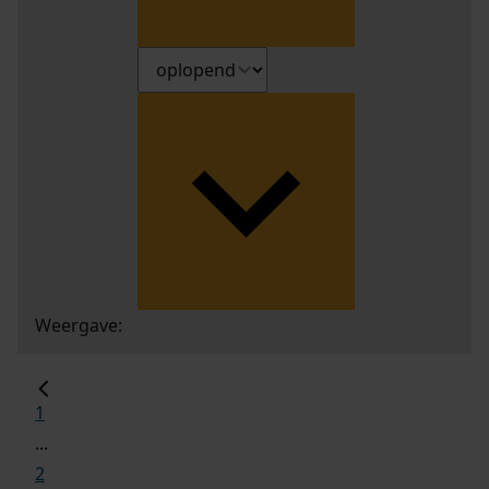
Weergave:
1
...
2