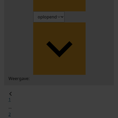
Weergave:
1
...
2