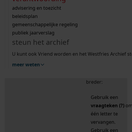
zoektips
Wij helpen u op weg met een aantal zoektips.
bekijk ons geschiedenislokaal
vergunningen
bouwvergunningen
advisering en toezicht
bekijk alle zoektips
beeld en geluid
omgevingsvergunningen
beleidsplan
uitleg nodig?
gemeenschappelijke regeling
publiek jaarverslag
Mijn Studiezaal (inloggen)
Wij helpen u op weg met een aantal zoektips.
steun het archief
bekijk alle zoektips
Door leestekens in
U kunt ook Vriend worden en het Westfries Archief s
uw zoekopdracht te
meer weten
gebruiken, zoekt u
specifieker of juist
breder:
Gebruik een
vraagteken (?)
o
één letter te
vervangen.
Gebruik een