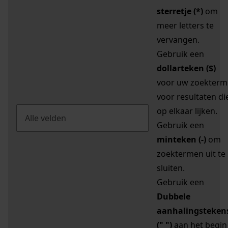
sterretje (*)
om
meer letters te
vervangen.
Gebruik een
dollarteken ($)
voor uw zoekterm
voor resultaten di
op elkaar lijken.
Gebruik een
minteken (-)
om
zoektermen uit te
sluiten.
Gebruik een
Dubbele
aanhalingsteken
(" ")
aan het begin