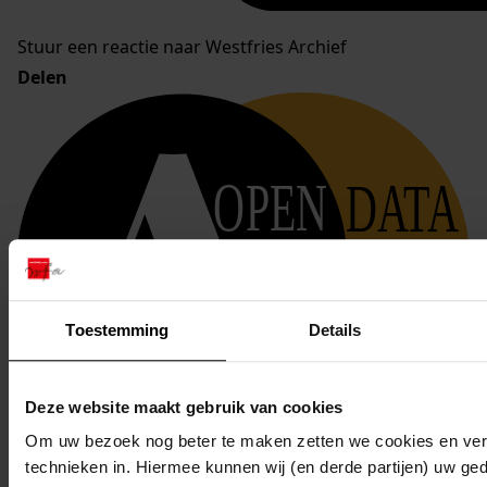
Stuur een reactie naar Westfries Archief
Delen
OPEN
DATA
Toestemming
Details
Deze website maakt gebruik van cookies
Bekijken op OpenData
Om uw bezoek nog beter te maken zetten we cookies en verg
technieken in. Hiermee kunnen wij (en derde partijen) uw ge