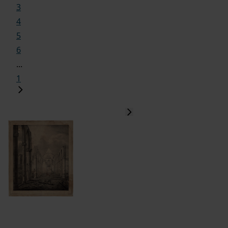
3
4
5
6
...
1