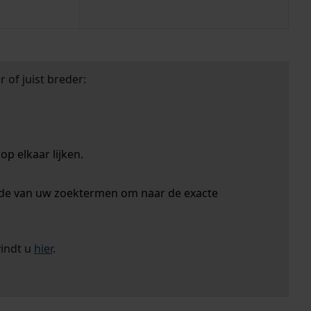
 of juist breder:
p elkaar lijken.
nde van uw zoektermen om naar de exacte
vindt u
hier
.