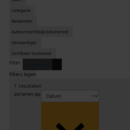
Categorie
Bestanden
Auteursrechtelijk beschermd
Vervaardiger
Zichtbaar studiezaal
Filter:
x
Anthonii, A.
Filters legen
1
resultaten
sorteren op: