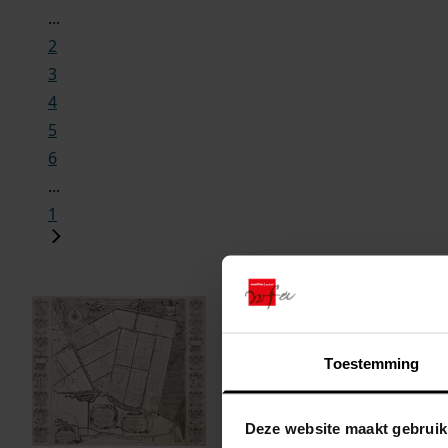
...
2
3
4
5
6
...
1
Toestemming
Deze website maakt gebruik