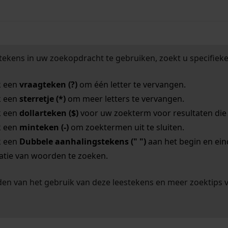
tekens in uw zoekopdracht te gebruiken, zoekt u specifieker
k een
vraagteken (?)
om één letter te vervangen.
k een
sterretje (*)
om meer letters te vervangen.
k een
dollarteken ($)
voor uw zoekterm voor resultaten die o
k een
minteken (-)
om zoektermen uit te sluiten.
k een
Dubbele aanhalingstekens (" ")
aan het begin en ei
tie van woorden te zoeken.
en van het gebruik van deze leestekens en meer zoektips 