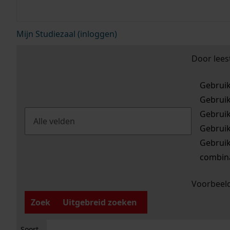
Mijn Studiezaal (inloggen)
Door lees
Gebrui
Gebrui
Gebrui
Gebrui
Gebrui
combina
Voorbeeld
Zoek
Uitgebreid zoeken
Soort