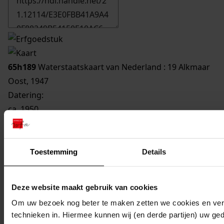
65h189
Waterstaatskaart van Nederland : 19 Alkmaar
Oost, 1947
Datering
:
ca. 1950
Signatuur:
65h189
Beschrijving:
Toestemming
Details
Zie voor het bestreken gebied de bladwijzer 1:50000
op de studiezaal.
Deze website maakt gebruik van cookies
Categorie:
Om uw bezoek nog beter te maken zetten we cookies en verg
Cartografie
technieken in. Hiermee kunnen wij (en derde partijen) uw ge
Locatie: