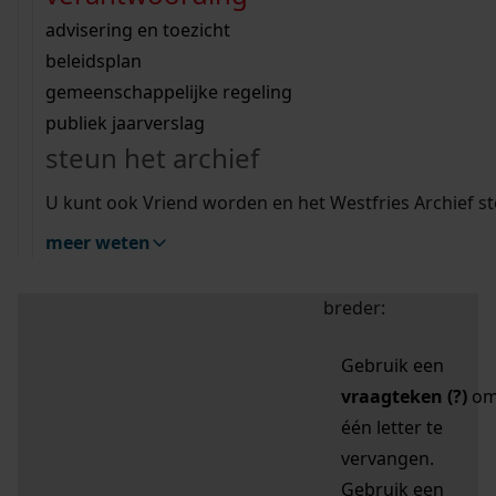
zoektips
Wij helpen u op weg met een aantal zoektips.
bekijk ons geschiedenislokaal
vergunningen
bouwvergunningen
advisering en toezicht
bekijk alle zoektips
beeld en geluid
omgevingsvergunningen
beleidsplan
uitleg nodig?
gemeenschappelijke regeling
publiek jaarverslag
Mijn Studiezaal (inloggen)
Wij helpen u op weg met een aantal zoektips.
steun het archief
bekijk alle zoektips
Door leestekens in
U kunt ook Vriend worden en het Westfries Archief s
uw zoekopdracht te
meer weten
gebruiken, zoekt u
specifieker of juist
breder:
Gebruik een
vraagteken (?)
o
één letter te
vervangen.
Gebruik een