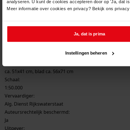
analyseren. U kunt de cookies accepteren door op 'Ja, dat is 
Westfriesland
Meer informatie over cookies en privacy? Bekijk ons privac
Datum productie:
ca. 1950
Uiterlijke vorm
:
Ja, dat is prima
kaart
Techniek:
Instellingen beheren
in kleur
Formaat:
ca. 51x41 cm, blad ca. 56x71 cm
Schaal
:
1:50.000
Vervaardiger:
Alg. Dienst Rijkswaterstaat
Auteursrechtelijk beschermd:
Ja
Uitgever: