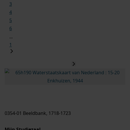
3
4
5
6
...
1
0354-01 Beeldbank, 1718-1723
Mijn Studiezaal