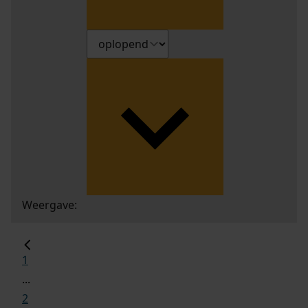
Weergave:
1
...
2