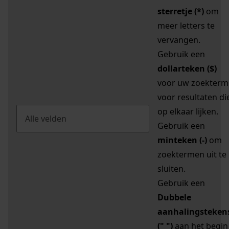
sterretje (*)
om
meer letters te
vervangen.
Gebruik een
dollarteken ($)
voor uw zoekterm
voor resultaten di
op elkaar lijken.
Gebruik een
minteken (-)
om
zoektermen uit te
sluiten.
Gebruik een
Dubbele
aanhalingsteken
(" ")
aan het begin