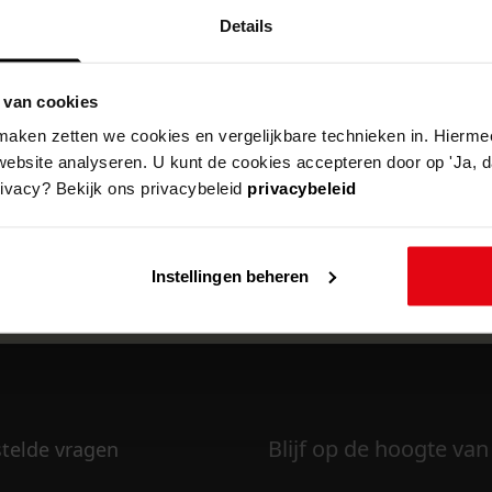
Details
 van cookies
k om deze pagina te kunnen bekijken.
aken zetten we cookies en vergelijkbare technieken in. Hierme
website analyseren. U kunt de cookies accepteren door op 'Ja, da
rivacy? Bekijk ons privacybeleid
privacybeleid
Instellingen beheren
Blijf op de hoogte van
stelde vragen