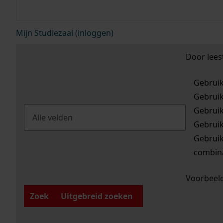
Mijn Studiezaal (inloggen)
Door lees
Gebrui
Gebrui
Gebrui
Gebrui
Gebrui
combina
Voorbeeld
Zoek
Uitgebreid zoeken