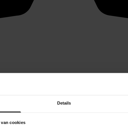
Details
 van cookies