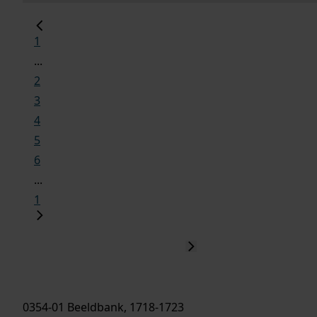
1
...
2
3
4
5
6
...
1
0354-01 Beeldbank, 1718-1723