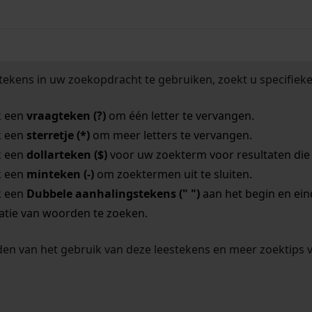
tekens in uw zoekopdracht te gebruiken, zoekt u specifieker
k een
vraagteken (?)
om één letter te vervangen.
k een
sterretje (*)
om meer letters te vervangen.
k een
dollarteken ($)
voor uw zoekterm voor resultaten die o
k een
minteken (-)
om zoektermen uit te sluiten.
k een
Dubbele aanhalingstekens (" ")
aan het begin en ei
tie van woorden te zoeken.
en van het gebruik van deze leestekens en meer zoektips 