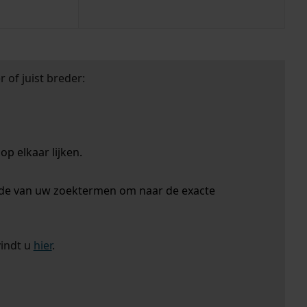
 of juist breder:
p elkaar lijken.
nde van uw zoektermen om naar de exacte
vindt u
hier
.