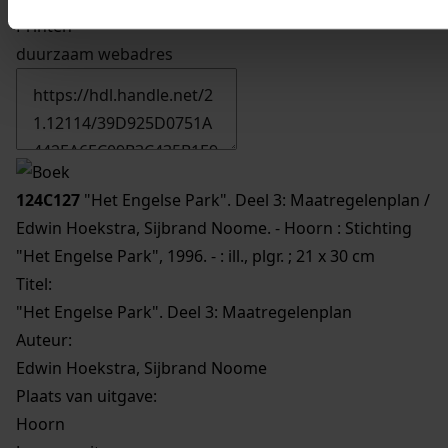
Printen
duurzaam webadres
124C127
"Het Engelse Park". Deel 3: Maatregelenplan /
Edwin Hoekstra, Sijbrand Noome. - Hoorn : Stichting
"Het Engelse Park", 1996. - : ill., plgr. ; 21 x 30 cm
Titel:
"Het Engelse Park". Deel 3: Maatregelenplan
Auteur:
Edwin Hoekstra, Sijbrand Noome
Plaats van uitgave:
Hoorn