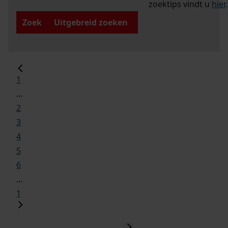
zoektips vindt u
hier
.
Zoek
Uitgebreid zoeken
1
...
2
3
4
5
6
...
1