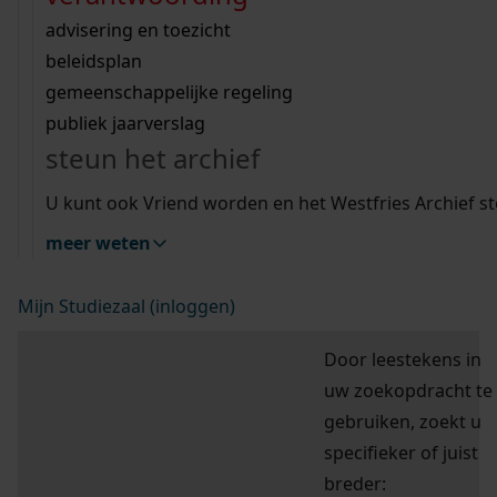
Wij helpen u op weg met een aantal zoektips.
bekijk ons geschiedenislokaal
vergunningen
bouwvergunningen
advisering en toezicht
bekijk alle zoektips
beeld en geluid
omgevingsvergunningen
beleidsplan
uitleg nodig?
gemeenschappelijke regeling
hulp nodig?
publiek jaarverslag
Wij helpen u op weg met een aantal zoektips.
Deze zoektips helpen u op weg.
steun het archief
bekijk alle zoektips
zoektips
U kunt ook Vriend worden en het Westfries Archief s
meer weten
Mijn Studiezaal (inloggen)
Door leestekens in
uw zoekopdracht te
gebruiken, zoekt u
specifieker of juist
breder: