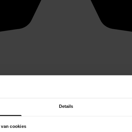
Details
 van cookies