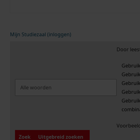
desbetreffende boek of tijdschrift en maak 
Mijn Studiezaal (inloggen)
Door lees
Gebrui
Gebrui
Gebrui
Gebrui
Gebrui
combina
Voorbeeld
Zoek
Uitgebreid zoeken