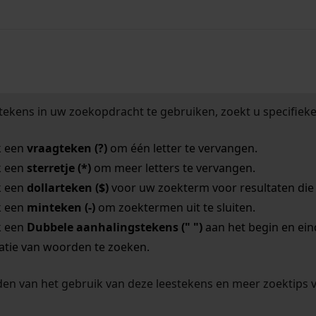
een afspraak om onze studiezaal te bezoeken.
tekens in uw zoekopdracht te gebruiken, zoekt u specifieker
k een
vraagteken (?)
om één letter te vervangen.
k een
sterretje (*)
om meer letters te vervangen.
k een
dollarteken ($)
voor uw zoekterm voor resultaten die o
k een
minteken (-)
om zoektermen uit te sluiten.
k een
Dubbele aanhalingstekens (" ")
aan het begin en ei
tie van woorden te zoeken.
en van het gebruik van deze leestekens en meer zoektips 