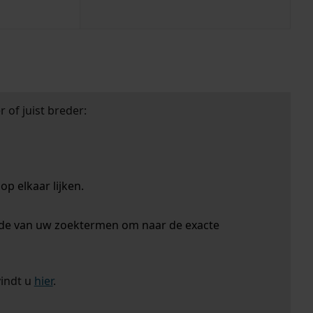
 of juist breder:
p elkaar lijken.
nde van uw zoektermen om naar de exacte
vindt u
hier
.