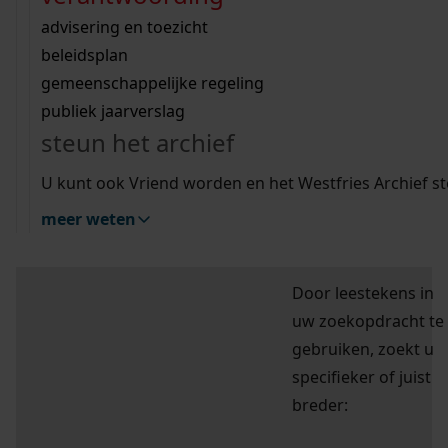
Wij helpen u op weg met een aantal zoektips.
bekijk ons geschiedenislokaal
vergunningen
bouwvergunningen
advisering en toezicht
bekijk alle zoektips
beeld en geluid
omgevingsvergunningen
beleidsplan
hulp nodig?
uitleg nodig?
gemeenschappelijke regeling
Deze zoektips helpen u op weg.
publiek jaarverslag
Wij helpen u op weg met een aantal zoektips.
zoektips
steun het archief
bekijk alle zoektips
U kunt ook Vriend worden en het Westfries Archief s
meer weten
Mijn Studiezaal (inloggen)
Door leestekens in
uw zoekopdracht te
gebruiken, zoekt u
specifieker of juist
breder: