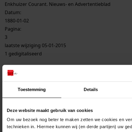
Enkhuizer Courant. Nieuws- en Advertentieblad
Datum:
1880-01-02
Pagina:
3
laatste wijziging 05-01-2015
1 gedigitaliseerd
Toestemming
Details
EC-1880 Enkhuizen
Deze website maakt gebruik van cookies
Mijn Studiezaal
Om uw bezoek nog beter te maken zetten we cookies en verg
technieken in. Hiermee kunnen wij (en derde partijen) uw ge