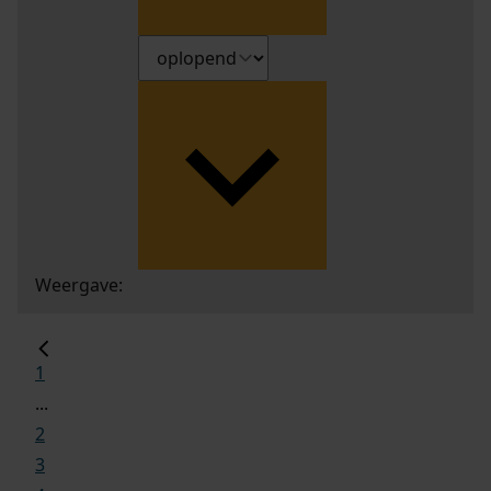
Weergave:
1
...
2
3