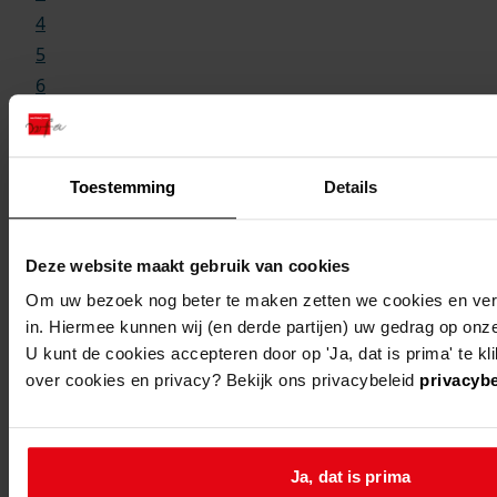
4
5
6
...
499
Toestemming
Details
Meer
Deze website maakt gebruik van cookies
Om uw bezoek nog beter te maken zetten we cookies en verg
in. Hiermee kunnen wij (en derde partijen) uw gedrag op onz
hulp nodig bij zoeken?
U kunt de cookies accepteren door op 'Ja, dat is prima' te kl
over cookies en privacy? Bekijk ons privacybeleid
Kunt u nog niet helemaal vinden wat u
privacybe
zoekt? Onze handige zoektips helpen u
verder op weg!
Ja, dat is prima