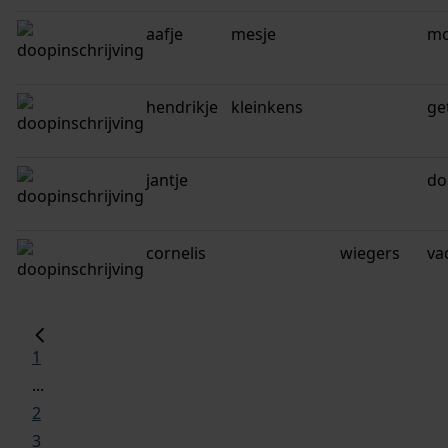
aafje
mesje
mo
hendrikje
kleinkens
ge
jantje
do
cornelis
wiegers
va
1
...
2
3