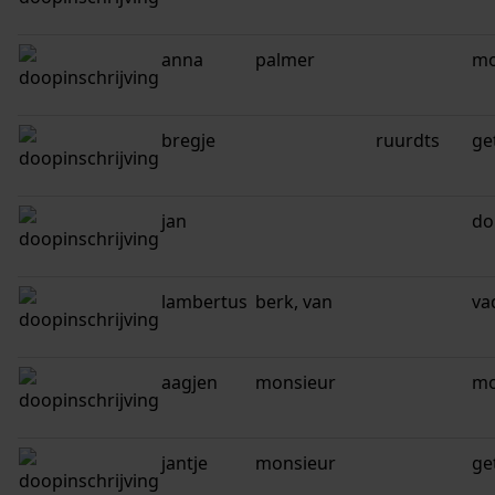
anna
palmer
mo
bregje
ruurdts
ge
jan
do
lambertus
berk, van
va
aagjen
monsieur
mo
jantje
monsieur
ge