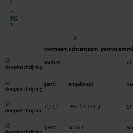
6
...
499
voornaam
achternaam
patroniem
ro
andries
do
gerrit
engelbregt
va
trijntje
swartsenburg
ge
gerrit
schuijt
va