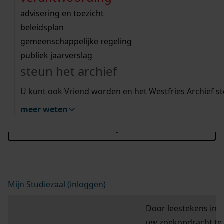
Wij helpen u op weg met een aantal zoektips.
bekijk ons geschiedenislokaal
vergunningen
bouwvergunningen
advisering en toezicht
Blader hier door de scans van de doop-, trouw-
bekijk alle zoektips
beeld en geluid
omgevingsvergunningen
beleidsplan
en begraafboeken, bevolkingsregisters,
uitleg nodig?
gemeenschappelijke regeling
burgerlijke stand en notariële akten.
publiek jaarverslag
Wij helpen u op weg met een aantal zoektips.
steun het archief
bekijk alle zoektips
U kunt ook Vriend worden en het Westfries Archief s
hulp nodig?
Deze zoektips helpen u op weg.
meer weten
zoektips
Mijn Studiezaal (inloggen)
Door leestekens in
uw zoekopdracht te