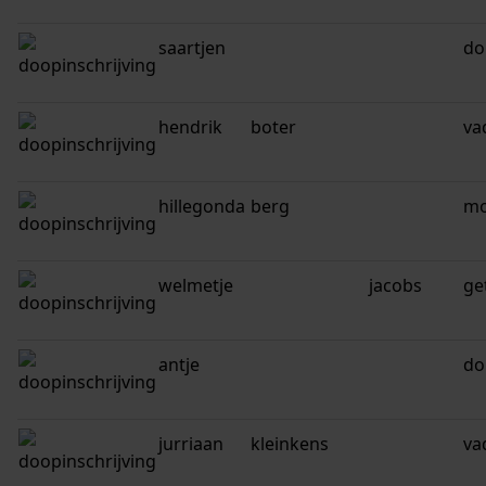
saartjen
do
hendrik
boter
va
hillegonda
berg
mo
welmetje
jacobs
ge
antje
do
jurriaan
kleinkens
va