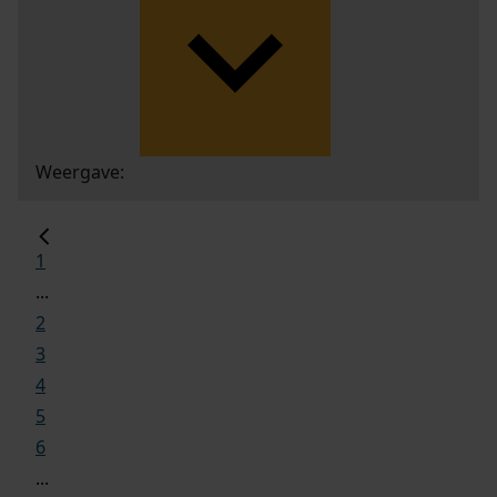
Weergave:
1
...
2
3
4
5
6
...