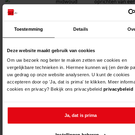
midwoud
oprichten van ee
garage
midwoud
in opslag houden
Toestemming
Details
Ov
bestrijdingsmidd
midwoud
oprichten van ee
Deze website maakt gebruik van cookies
timmerwerkplaat
Om uw bezoek nog beter te maken zetten we cookies en
midwoud
oprichten van ee
vergelijkbare technieken in. Hiermee kunnen wij (en derde par
uw gedrag op onze website analyseren. U kunt de cookies
ondergrondse be
accepteren door op 'Ja, dat is prima' te klikken. Meer inform
bewaarplaats me
cookies en privacy? Bekijk ons privacybeleid
privacybeleid
aftapinrichting
midwoud
oprichten van ee
ondergrondse
Ja, dat is prima
benzinebewaarpl
met aftapinrichti
Instellingen beheren