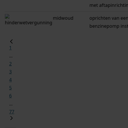
met aftapinrichti
midwoud
oprichten van ee
benzinepomp insta
1
...
2
3
4
5
6
...
77