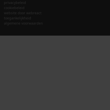
privacybeleid
cookiebeleid
website door webreact
toegankelijkheid
algemene voorwaarden