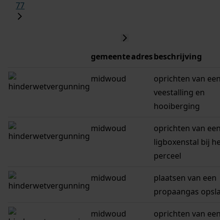
77
gemeente
adres
beschrijving
midwoud
oprichten van ee
veestalling en
hooiberging
midwoud
oprichten van ee
ligboxenstal bij h
perceel
midwoud
plaatsen van een
propaangas opsl
midwoud
oprichten van ee