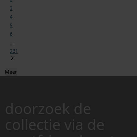
3
4
5
6
...
261
Meer
doorzoek de
collectie via de