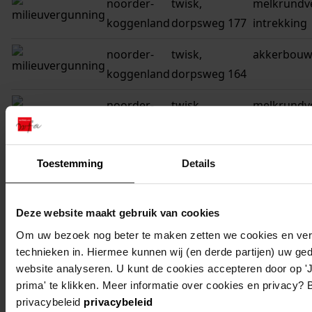
noorder-
twisk,
melkrundve
koggenland
dorpsweg 177
intrekking
noorder-
twisk,
akkerbouwb
koggenland
dorpsweg 164
noorder-
twisk,
melkrundve
koggenland
dorpsweg 161
uitbreiding
noorder-
twisk,
melkrundve
Toestemming
Details
koggenland
dorpsweg 161
uitbreiding
noorder-
twisk,
restaurant
Deze website maakt gebruik van cookies
koggenland
dorpsweg 159
slothoeve
Om uw bezoek nog beter te maken zetten we cookies en verg
technieken in. Hiermee kunnen wij (en derde partijen) uw ge
noorder-
twisk,
concertzaal
website analyseren. U kunt de cookies accepteren door op 'J
koggenland
dorpsweg 159
prima' te klikken. Meer informatie over cookies en privacy? 
privacybeleid
privacybeleid
noorder-
twisk,
café-restau