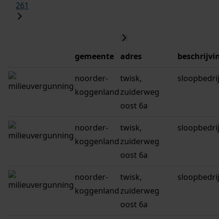
261
gemeente
adres
beschrijvi
noorder-
twisk,
sloopbedrij
koggenland
zuiderweg
oost 6a
noorder-
twisk,
sloopbedrij
koggenland
zuiderweg
oost 6a
noorder-
twisk,
sloopbedrij
koggenland
zuiderweg
oost 6a