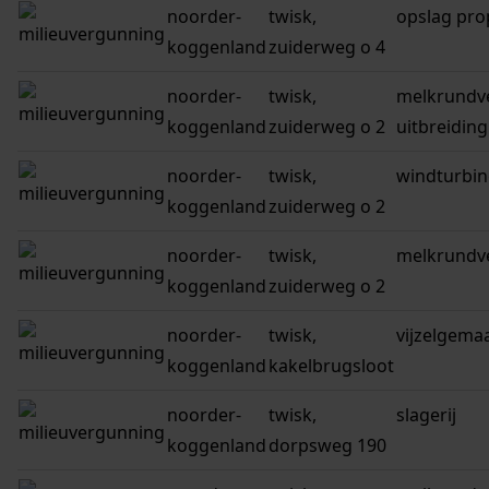
noorder-
twisk,
opslag pr
koggenland
zuiderweg o 4
noorder-
twisk,
melkrundve
koggenland
zuiderweg o 2
uitbreiding
noorder-
twisk,
windturbin
koggenland
zuiderweg o 2
noorder-
twisk,
melkrundv
koggenland
zuiderweg o 2
noorder-
twisk,
vijzelgemaa
koggenland
kakelbrugsloot
noorder-
twisk,
slagerij
koggenland
dorpsweg 190