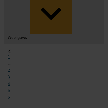
Weergave:
1
...
2
3
4
5
6
...