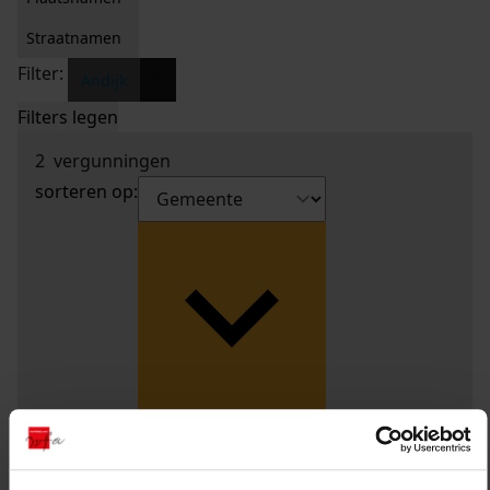
Straatnamen
Filter:
x
Andijk
Filters legen
2
vergunningen
sorteren op: