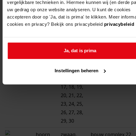
3
vergelijkbare technieken in. Hiermee kunnen wij (en derde par
uw gedrag op onze website analyseren. U kunt de cookies
hoorn
zwaag,
aanbouw dubbele
accepteren door op 'Ja, dat is prima' te klikken. Meer inform
zwanebloem
berging
cookies en privacy? Bekijk ons privacybeleid
privacybeleid
21, 22
hoorn
zwaag,
bouw complex 24
Ja, dat is prima
zwanebloem
woningen
7, 8, 9, 10,
11, 12, 13,
Instellingen beheren
14, 15, 16,
17, 18, 19,
20, 21, 22,
23, 24, 25,
26, 27, 28,
29, 30
hoorn
zwaag,
bouw complex 22