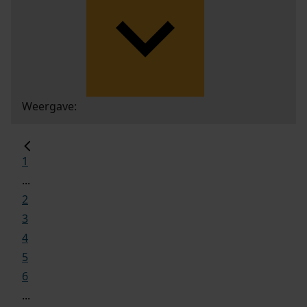
Weergave:
1
...
2
3
4
5
6
...