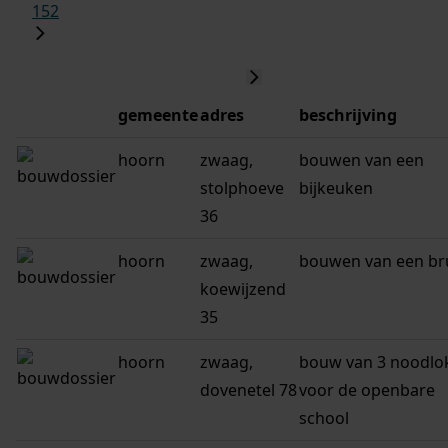
152
gemeente
adres
beschrijving
hoorn
zwaag,
bouwen van een
stolphoeve
bijkeuken
36
hoorn
zwaag,
bouwen van een br
koewijzend
35
hoorn
zwaag,
bouw van 3 noodlo
dovenetel 78
voor de openbare
school