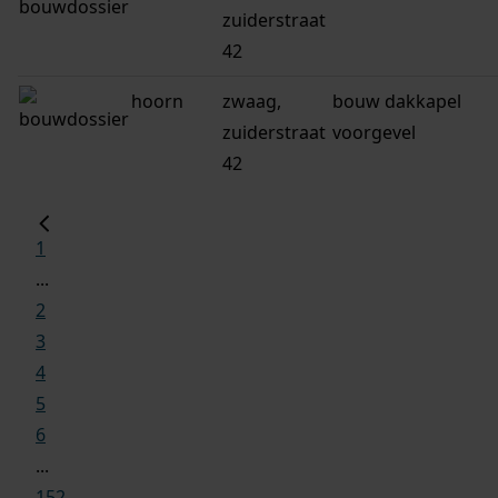
zuiderstraat
42
hoorn
zwaag,
bouw dakkapel
zuiderstraat
voorgevel
42
1
...
2
3
4
5
6
...
152