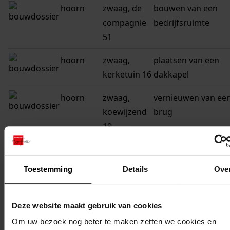
hoorn
zwaag, de
bouwen van een
compagnie
bedrijfsruimte
51
hoorn
zwaag,
plaatsen van een
kerketuin 16
dakkapel
hoorn
zwaag,
vernieuwen van ee
koewijzend
brug
19
hoorn
zwaag,
vernieuwen van ee
koewijzend
brug
Toestemming
Details
Ove
25
hoorn
zwaag,
plaatsen van een b
Deze website maakt gebruik van cookies
koewijzend
Om uw bezoek nog beter te maken zetten we cookies en