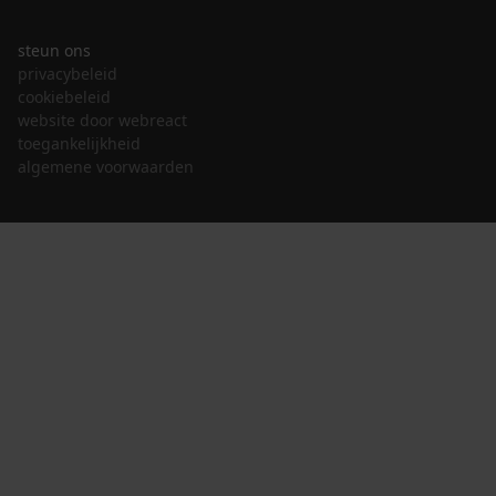
steun ons
privacybeleid
cookiebeleid
website door webreact
toegankelijkheid
algemene voorwaarden