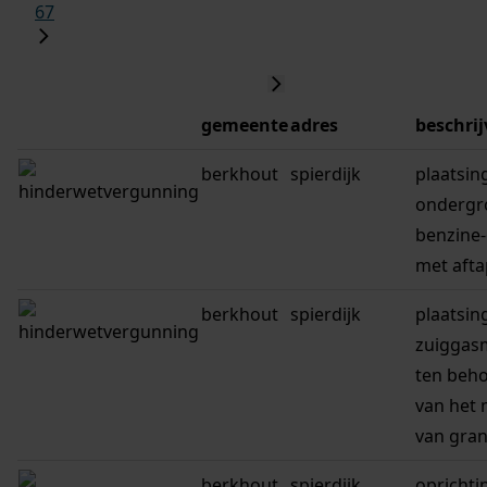
67
gemeente
adres
beschrij
berkhout
spierdijk
plaatsin
ondergr
benzine
met aft
berkhout
spierdijk
plaatsin
zuiggas
ten beh
van het 
van gra
berkhout
spierdijk,
oprichti