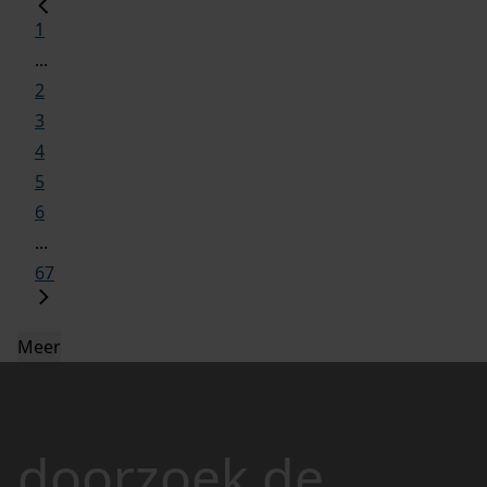
1
...
2
3
4
5
6
...
67
Meer
doorzoek de