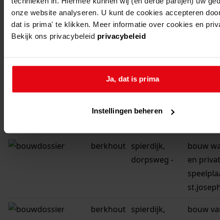
technieken in. Hiermee kunnen wij (en derde partijen) uw ge
dorpsweg wijk
werkpla
onze website analyseren. U kunt de cookies accepteren door
c 68
dat is prima' te klikken. Meer informatie over cookies en pri
Bekijk ons privacybeleid
privacybeleid
berkhout
spierdijk,
bouw bo
dorpsweg wijk
c 46
Ja, dat is prima
berkhout
spierdijk,
bouw sc
dorpsweg wijk
Instellingen beheren
c 49
berkhout
spierdijk,
bouw w
dorpsweg -
en priva
speelpla
st.josep
berkhout
spierdijk,
bouw va