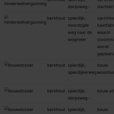
dorpsweg -
slachteri
berkhout
spierdijk,
oprichte
noordzijde
kaasfabr
weg naar de
waarin
wogmeer
stoomm
wordt
geplaats
berkhout
spierdijk,
bouw
spierdijkerweg
woonhui
-
berkhout
spierdijk,
bouw sc
dorpsweg -
berkhout
spierdijk,
bouw