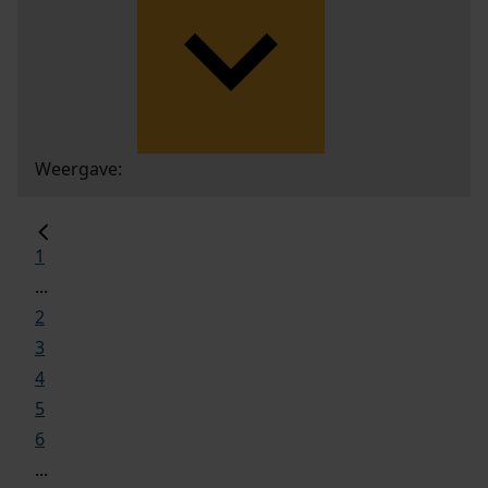
Weergave:
1
...
2
3
4
5
6
...