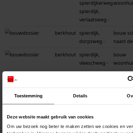
spierdijkerweg
woonhui
spierdijk,
verlaatsweg -
berkhout
spierdijk,
bouw sc
dorpsweg -
naast de
berkhout
spierdijk,
bouw
vleeschweg -
woonhui
berkhout
spierdijk,
aanleg v
dorpsweg -
terrein 
lichamel
Toestemming
Details
Ov
oefenin
achter de
Deze website maakt gebruik van cookies
jongens
Om uw bezoek nog beter te maken zetten we cookies en verg
berkhout
spierdijk,
bouw