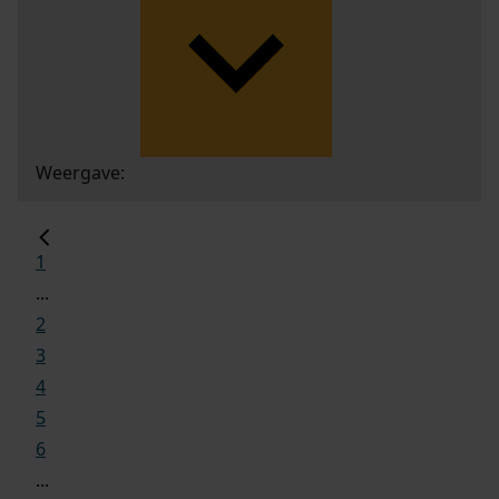
Weergave:
1
...
2
3
4
5
6
...