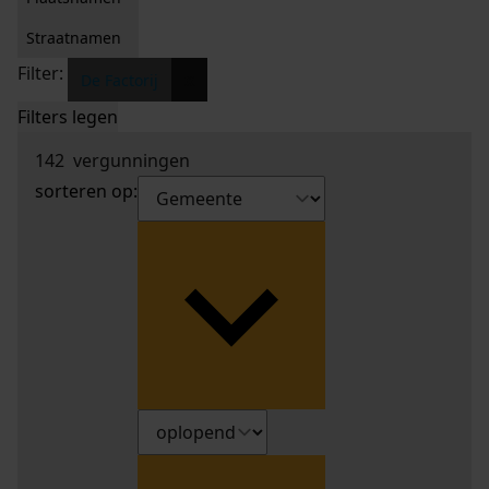
Straatnamen
Filter:
x
De Factorij
Filters legen
142
vergunningen
sorteren op: