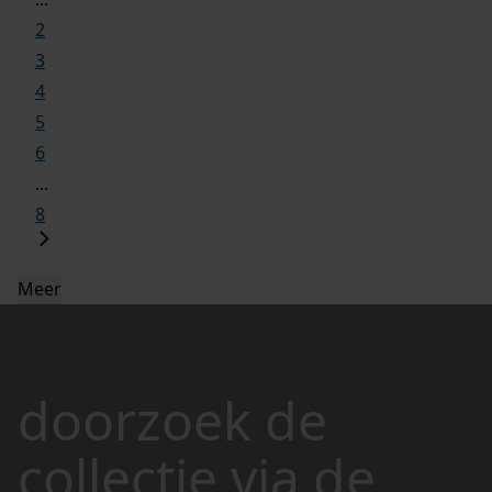
2
3
4
5
6
...
8
Meer
doorzoek de
collectie via de