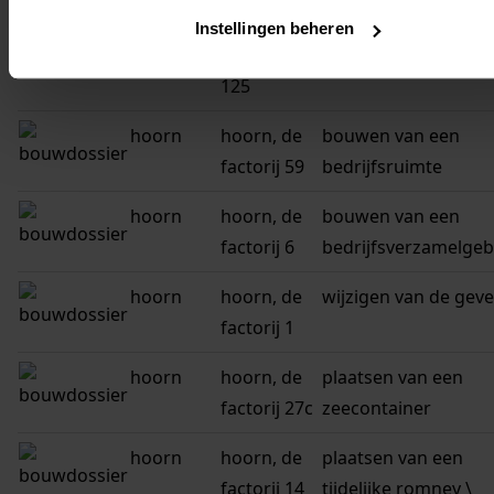
zwaag,
Instellingen beheren
dorpsstraat
125
hoorn
hoorn, de
bouwen van een
factorij 59
bedrijfsruimte
hoorn
hoorn, de
bouwen van een
factorij 6
bedrijfsverzamelge
hoorn
hoorn, de
wijzigen van de geve
factorij 1
hoorn
hoorn, de
plaatsen van een
factorij 27c
zeecontainer
hoorn
hoorn, de
plaatsen van een
factorij 14
tijdelijke romney \