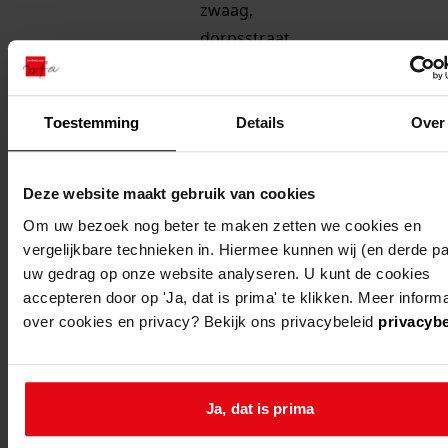
zwaag,
dorpsstraat
125
hoorn
zwaag, de
bouw bedrijfspand
Toestemming
Details
Over
factorij 3
hoorn
zwaag, de
bouw bedrijfspand
Deze website maakt gebruik van cookies
factorij 1de
Om uw bezoek nog beter te maken zetten we cookies en
vergelijkbare technieken in. Hiermee kunnen wij (en derde par
hoorn
zwaag, de
verbouw kantoor en
uw gedrag op onze website analyseren. U kunt de cookies
factorij 19
garage
accepteren door op 'Ja, dat is prima' te klikken. Meer informa
zwaag,
over cookies en privacy? Bekijk ons privacybeleid
privacybe
dorpsstraat
125
Ja, dat is prima
hoorn
zwaag, de
bouw bedrijfsruimte
factorij 19
garage berging