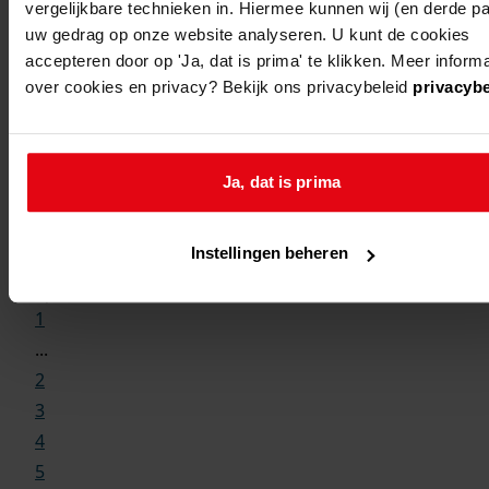
vergelijkbare technieken in. Hiermee kunnen wij (en derde par
1
uw gedrag op onze website analyseren. U kunt de cookies
accepteren door op 'Ja, dat is prima' te klikken. Meer informa
over cookies en privacy? Bekijk ons privacybeleid
privacybe
gemeente
adres
beschrijving
venhuizen
hem, den
bouw ijzeren
Ja, dat is prima
houterweg
afspanmast en
-
transformatorgebou
Instellingen beheren
1
...
2
3
4
5