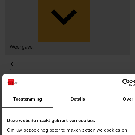
Weergave:
1
...
2
3
Toestemming
Details
Over
4
5
Deze website maakt gebruik van cookies
6
...
Om uw bezoek nog beter te maken zetten we cookies en