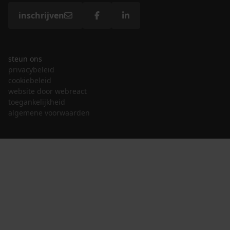
inschrijven
steun ons
privacybeleid
cookiebeleid
website door webreact
toegankelijkheid
algemene voorwaarden