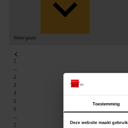
Weergave:
1
...
2
3
4
5
Toestemming
6
...
Deze website maakt gebruik
1