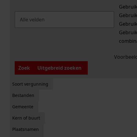
Gebrui
Gebrui
Gebrui
Gebrui
combina
Voorbeeld
Zoek
Uitgebreid zoeken
Soort vergunning
Bestanden
Gemeente
Kern of buurt
Plaatsnamen