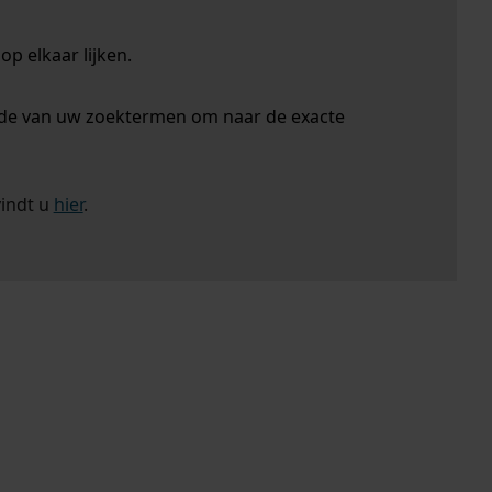
p elkaar lijken.
nde van uw zoektermen om naar de exacte
vindt u
hier
.