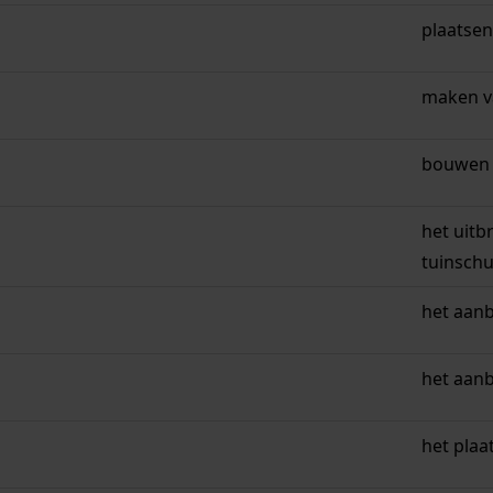
plaatsen
maken v
bouwen v
het uitb
tuinsch
het aan
het aan
het plaa