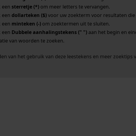
k een
sterretje (*)
om meer letters te vervangen.
k een
dollarteken ($)
voor uw zoekterm voor resultaten die o
k een
minteken (-)
om zoektermen uit te sluiten.
k een
Dubbele aanhalingstekens (" ")
aan het begin en ei
tie van woorden te zoeken.
en van het gebruik van deze leestekens en meer zoektips 