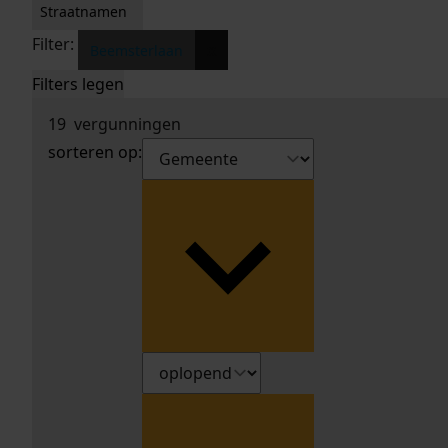
Straatnamen
Filter:
x
Beemsterlaan
Filters legen
19
vergunningen
sorteren op: