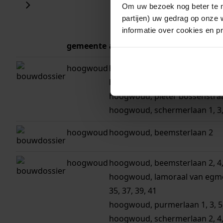
Om uw bezoek nog beter te m
partijen) uw gedrag op onze 
informatie over cookies en p
gemeente
adres
hoogwoud
hoogwoud, beemsterlaan 18, 20,
hoogwoud, louisa hedwig van c
hoogwoud, pieter bossenstraat
hoogwoud, schermerlaan 1, 3, 5
hoogwoud
hoogwoud, beemsterlaan 2
hoogwoud
hoogwoud, beemsterlaan 2, 4, 6, 
hoogwoud, lamoraal van egmontst
35, 37, 39, 41
hoogwoud, purmerlaan 1, 3, 5, 7,
hoogwoud, schermerlaan 2, 4, 6