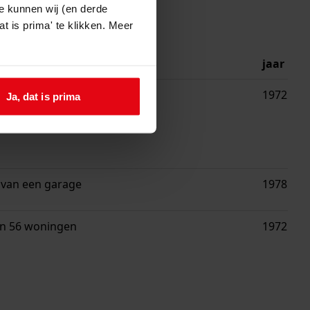
e kunnen wij (en derde
t is prima' te klikken. Meer
jving
jaar
n 22 bejaardenwoningen
1972
Ja, dat is prima
van een garage
1978
n 56 woningen
1972