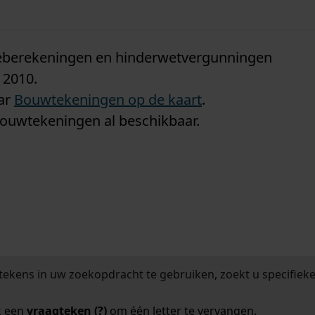
n
tieberekeningen en hinderwetvergunningen
 2010.
aar
Bouwtekeningen op de kaart
.
bouwtekeningen al beschikbaar.
tekens in uw zoekopdracht te gebruiken, zoekt u specifieker
k een
vraagteken (?)
om één letter te vervangen.