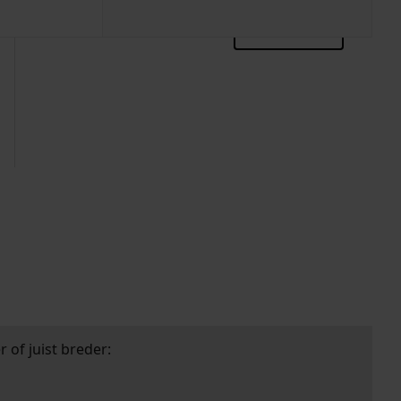
zoektips
 of juist breder: