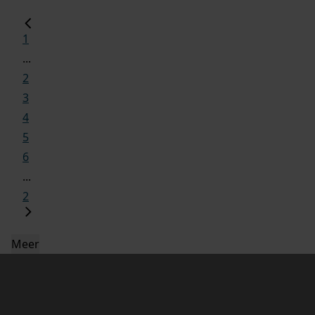
1
...
2
3
4
5
6
...
2
Meer