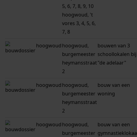
5, 6, 7, 8, 9, 10
hoogwoud, 't
vores 3, 4, 5, 6,
7, 8
hoogwoud
hoogwoud,
bouwen van 3
burgemeester
schoollokalen bij
heymansstraat
"de adelaar"
2
hoogwoud
hoogwoud,
bouw van een
burgemeester
woning
heymansstraat
2
hoogwoud
hoogwoud,
bouw van een
burgemeester
gymnastieklokaa