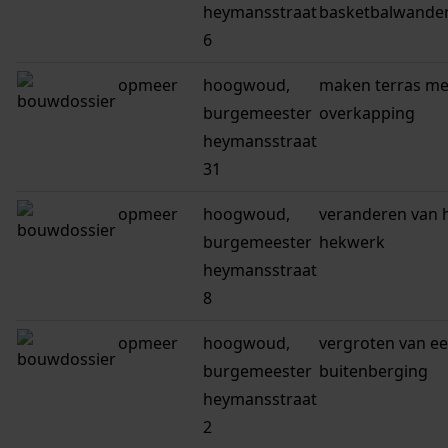
heymansstraat
basketbalwande
6
opmeer
hoogwoud,
maken terras me
burgemeester
overkapping
heymansstraat
31
opmeer
hoogwoud,
veranderen van 
burgemeester
hekwerk
heymansstraat
8
opmeer
hoogwoud,
vergroten van e
burgemeester
buitenberging
heymansstraat
2