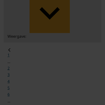
Weergave:
1
...
2
3
4
5
6
...