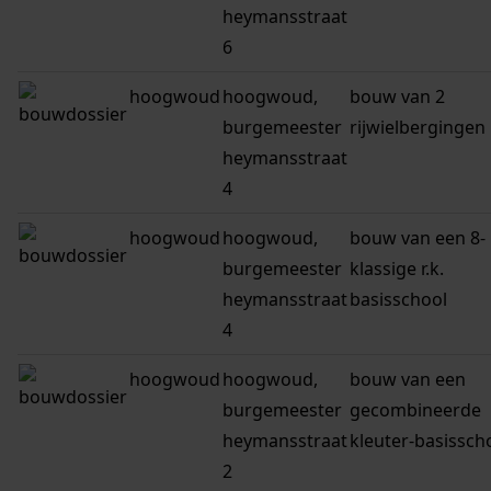
heymansstraat
6
hoogwoud
hoogwoud,
bouw van 2
burgemeester
rijwielbergingen
heymansstraat
4
hoogwoud
hoogwoud,
bouw van een 8-
burgemeester
klassige r.k.
heymansstraat
basisschool
4
hoogwoud
hoogwoud,
bouw van een
burgemeester
gecombineerde
heymansstraat
kleuter-basissch
2