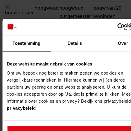
hoogwoud
hoogwoud,
bouw van 20
burgemeester
woningen
heymansstraat
1, 3, 5, 7, 9, 11,
13, 15, 17, 19,
Toestemming
Details
Over
21, 23, 25, 27,
29, 31, 33, 35,
Deze website maakt gebruik van cookies
37, 39
Om uw bezoek nog beter te maken zetten we cookies en
opmeer
hoogwoud,
uitbreiden van d
vergelijkbare technieken in. Hiermee kunnen wij (en derde
burgemeester
woning
partijen) uw gedrag op onze website analyseren. U kunt de
cookies accepteren door op 'Ja, dat is prima' te klikken. Mee
heymansstraat
informatie over cookies en privacy? Bekijk ons privacybeleid
17
privacybeleid
opmeer
hoogwoud,
verbouwen van 
burgemeester
woning