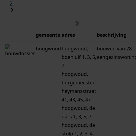
2
gemeente
adres
beschrijving
hoogwoud
hoogwoud,
bouwen van 28
boenluif 1, 3, 5,
eengezinswonin
7
hoogwoud,
burgemeester
heymansstraat
41, 43, 45, 47
hoogwoud, de
dars 1, 3, 5, 7
hoogwoud, de
stolp 1, 2, 3, 4,