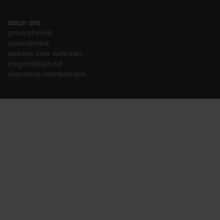
steun ons
privacybeleid
cookiebeleid
website door webreact
toegankelijkheid
algemene voorwaarden