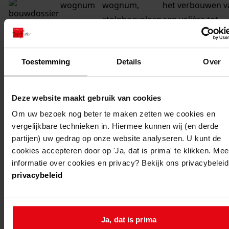
wognum
wognum,
het verbouwen v
stolphoevelaan
een volière tot
46
berging
wognum
wognum,
het plaatsen van
Toestemming
Details
Over
stolphoevelaan
een dakkapel
2
Deze website maakt gebruik van cookies
wognum
wognum,
het plaatsen van
Om uw bezoek nog beter te maken zetten we cookies en
stolphoevelaan
een dakkapel +
vergelijkbare technieken in. Hiermee kunnen wij (en derde
6
verplaatsen
partijen) uw gedrag op onze website analyseren. U kunt de
dakraam
cookies accepteren door op 'Ja, dat is prima' te klikken. Mee
informatie over cookies en privacy? Bekijk ons privacybeleid
wognum
wognum,
het plaatsen van
privacybeleid
stolphoevelaan
een dakkapel
12
Ja, dat is prima
wognum
wognum,
het uitbreiden v