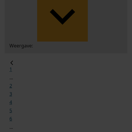
Weergave:
1
...
2
3
4
5
6
...