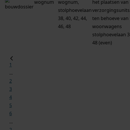
wognum
wognum,
het plaatsen van
stolphoevelaan
verzorgingsunits
38, 40, 42, 44,
ten behoeve van
46, 48
woonwagens
stolphoevelaan 3
48 (even)
1
...
2
3
4
5
6
...
2