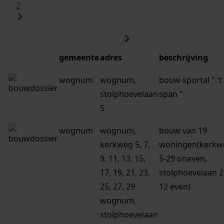
2
gemeente
adres
beschrijving
wognum
wognum,
bouw sportal " 't
stolphoevelaan
span "
5
wognum
wognum,
bouw van 19
kerkweg 5, 7,
woningen(kerkw
9, 11, 13, 15,
5-29 oneven,
17, 19, 21, 23,
stolphoevelaan 2
25, 27, 29
12 even)
wognum,
stolphoevelaan