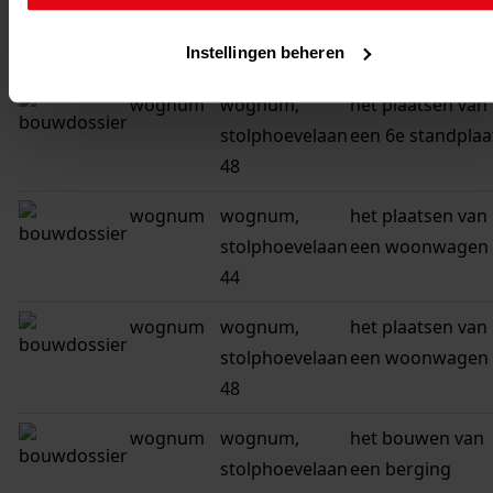
stolphoevelaan
de woning
Instellingen beheren
6
wognum
wognum,
het plaatsen van
stolphoevelaan
een 6e standplaa
48
wognum
wognum,
het plaatsen van
stolphoevelaan
een woonwagen
44
wognum
wognum,
het plaatsen van
stolphoevelaan
een woonwagen
48
wognum
wognum,
het bouwen van
stolphoevelaan
een berging