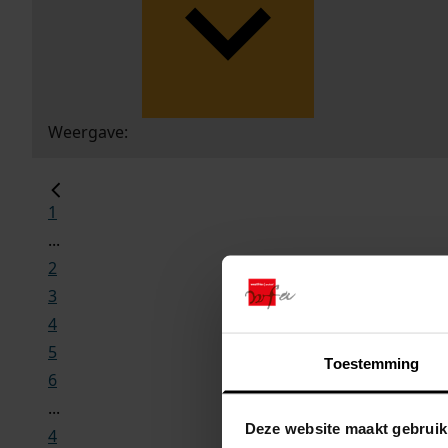
Weergave:
1
...
2
3
4
5
Toestemming
6
...
Deze website maakt gebruik
4