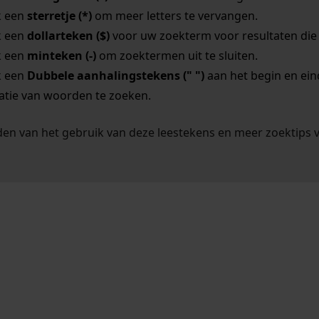
k een
sterretje (*)
om meer letters te vervangen.
k een
dollarteken ($)
voor uw zoekterm voor resultaten die o
k een
minteken (-)
om zoektermen uit te sluiten.
k een
Dubbele aanhalingstekens (" ")
aan het begin en ei
tie van woorden te zoeken.
en van het gebruik van deze leestekens en meer zoektips 