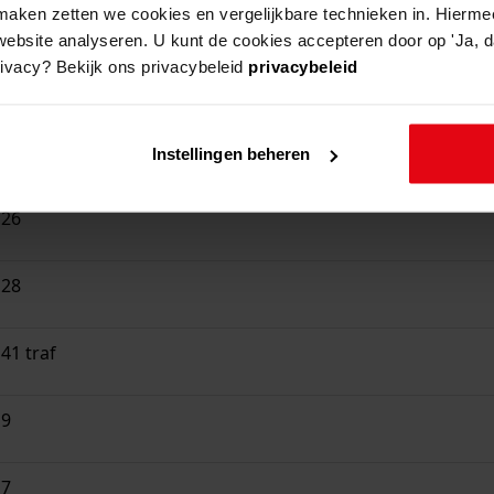
aken zetten we cookies en vergelijkbare technieken in. Hierme
website analyseren. U kunt de cookies accepteren door op 'Ja, da
rivacy? Bekijk ons privacybeleid
privacybeleid
 16
Instellingen beheren
 26
 28
41 traf
 9
 7