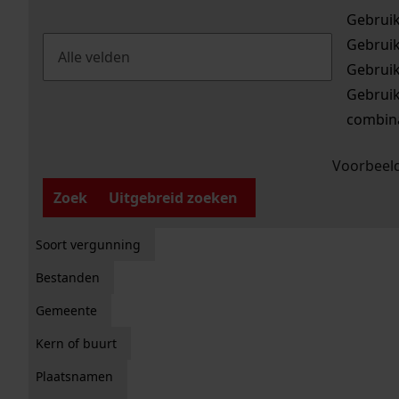
Gebrui
Gebrui
Gebrui
Gebrui
combina
Voorbeeld
Zoek
Uitgebreid zoeken
Soort vergunning
Bestanden
Gemeente
Kern of buurt
Plaatsnamen