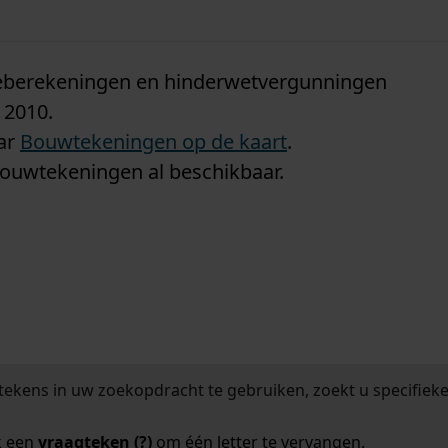
n
tieberekeningen en hinderwetvergunningen
 2010.
aar
Bouwtekeningen op de kaart
.
bouwtekeningen al beschikbaar.
tekens in uw zoekopdracht te gebruiken, zoekt u specifieker
k een
vraagteken (?)
om één letter te vervangen.