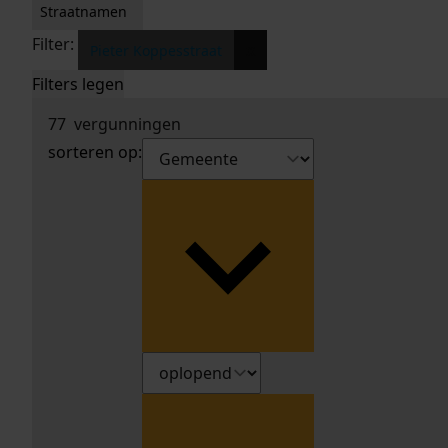
Straatnamen
Filter:
x
Pieter Koppesstraat
Filters legen
77
vergunningen
sorteren op: