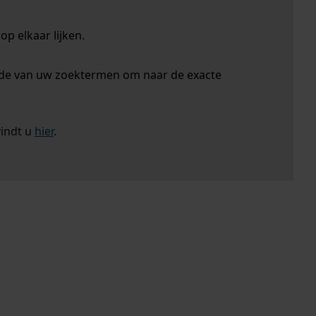
p elkaar lijken.
nde van uw zoektermen om naar de exacte
vindt u
hier
.