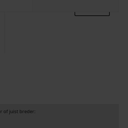
zoektips
 of juist breder: