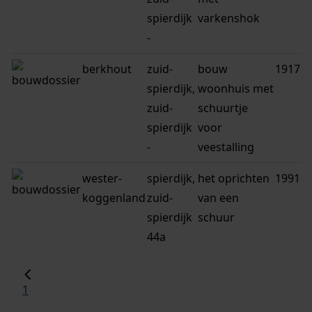
spierdijk
varkenshok
-
berkhout
zuid-
bouw
1917
spierdijk,
woonhuis met
zuid-
schuurtje
spierdijk
voor
-
veestalling
wester-
spierdijk,
het oprichten
1991
koggenland
zuid-
van een
spierdijk
schuur
44a
1
...