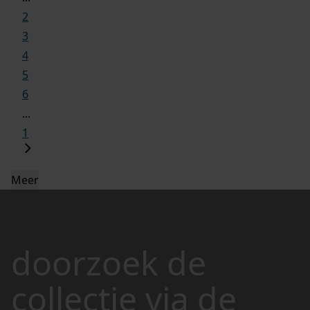
2
3
4
5
6
...
1
Meer
doorzoek de
collectie via de