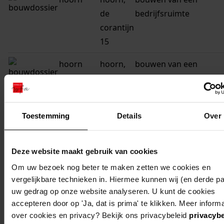
de
bedrijfsruimte
corantijn
15
hoorn
hoorn,
bouwen van een
de
bedrijfsverzamelgebo
corantijn
1b, 1c,
Toestemming
Details
Over
1d, 1e,
1f, 1g,
1h
Deze website maakt gebruik van cookies
Om uw bezoek nog beter te maken zetten we cookies en
hoorn
hoorn,
bouwen van een
vergelijkbare technieken in. Hiermee kunnen wij (en derde par
de
restaurant
uw gedrag op onze website analyseren. U kunt de cookies
corantijn
accepteren door op 'Ja, dat is prima' te klikken. Meer informa
1a
over cookies en privacy? Bekijk ons privacybeleid
privacybe