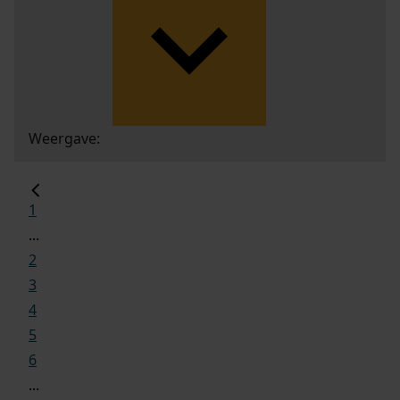
Weergave:
1
...
2
3
4
5
6
...