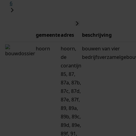
6
gemeente
adres
beschrijving
hoorn
hoorn,
bouwen van vier
de
bedrijfsverzamelgebo
corantijn
85, 87,
87a, 87b,
87c, 87d,
87e, 87f,
89, 89a,
89b, 89c,
89d, 89e,
89f, 91,