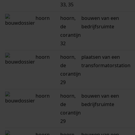
33, 35
hoorn
hoorn,
bouwen van een
de
bedrijfsruimte
corantijn
32
hoorn
hoorn,
plaatsen van een
de
transformatorstation
corantijn
29
hoorn
hoorn,
bouwen van een
de
bedrijfsruimte
corantijn
29
hoorn
hoorn,
bouwen van een