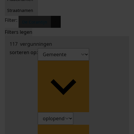
Straatnamen
Filter:
x
De Corantijn
Filters legen
117
vergunningen
sorteren op: