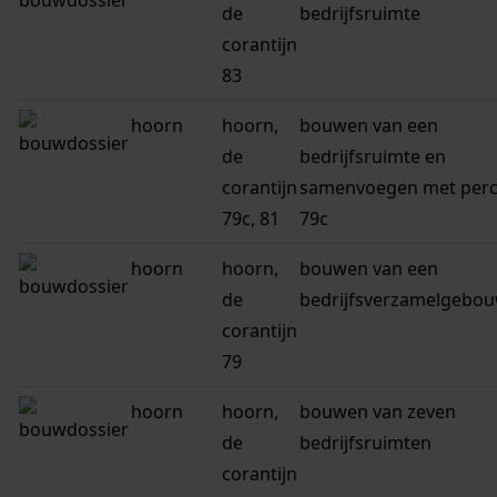
de
bedrijfsruimte
corantijn
83
hoorn
hoorn,
bouwen van een
de
bedrijfsruimte en
corantijn
samenvoegen met perc
79c, 81
79c
hoorn
hoorn,
bouwen van een
de
bedrijfsverzamelgebo
corantijn
79
hoorn
hoorn,
bouwen van zeven
de
bedrijfsruimten
corantijn