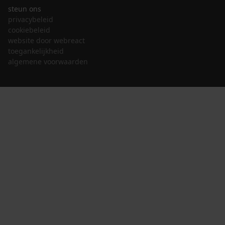
steun ons
privacybeleid
cookiebeleid
website door webreact
toegankelijkheid
algemene voorwaarden