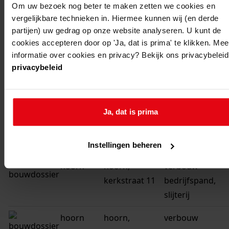
hoogwoud
hoogwoud
oprichten van e
Om uw bezoek nog beter te maken zetten we cookies en
woonhuis
vergelijkbare technieken in. Hiermee kunnen wij (en derde
partijen) uw gedrag op onze website analyseren. U kunt de
hoorn
hoorn,
verbouw wonin
cookies accepteren door op 'Ja, dat is prima' te klikken. Mee
kerkstraat 10
aanbouw entree
informatie over cookies en privacy? Bekijk ons privacybeleid
privacybeleid
hoorn
hoorn,
wijziging voorge
kerkstraat 9
Ja, dat is prima
hoorn
hoorn,
verbouw
kerkstraat 11
uitbreiding wink
en bovenwoning
Instellingen beheren
hoorn
hoorn,
verbouw
kerkstraat 11
bedrijfspand,
slijterij
hoorn
hoorn,
verbouw