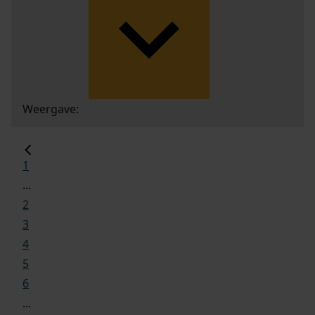
Weergave:
1
...
2
3
4
5
6
...