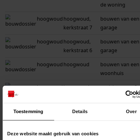
de woning
hoogwoud
hoogwoud,
bouwen van een
kerkstraat 7
garage
hoogwoud
hoogwoud,
bouwen van een
kerkstraat 6
garage
hoogwoud
hoogwoud
bouwen van een
woonhuis
hoogwoud
hoogwoud,
oprichten van 2
kerkstraat 2, 3,
blokken van 2
4, 5
woningen
Toestemming
Details
Over
hoogwoud
hoogwoud
oprichten van e
woonhuis
Deze website maakt gebruik van cookies