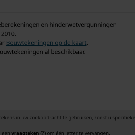
n
tieberekeningen en hinderwetvergunningen
 2010.
aar
Bouwtekeningen op de kaart
.
bouwtekeningen al beschikbaar.
tekens in uw zoekopdracht te gebruiken, zoekt u specifieker
k een
vraagteken (?)
om één letter te vervangen.