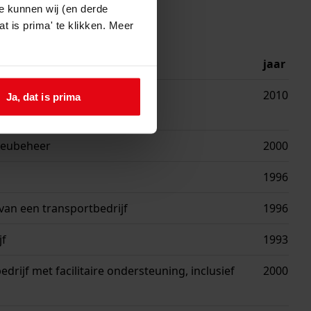
e kunnen wij (en derde
t is prima' te klikken. Meer
jaar
2010
Ja, dat is prima
lieubeheer
2000
1996
 van een transportbedrijf
1996
jf
1993
rijf met facilitaire ondersteuning, inclusief
2000