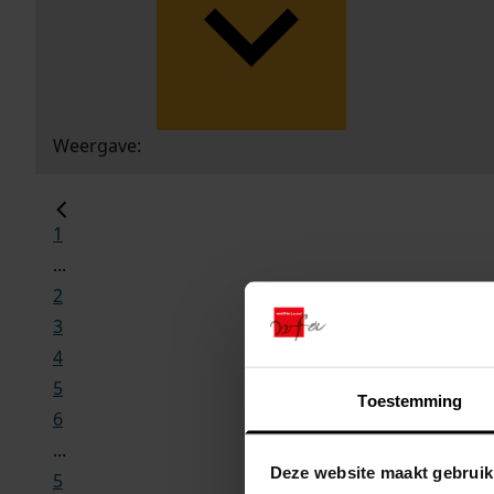
Weergave:
1
...
2
3
4
5
Toestemming
6
...
Deze website maakt gebruik
5