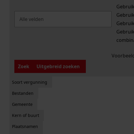
Gebrui
Gebrui
Gebrui
Gebrui
combina
Voorbeeld
Zoek
Uitgebreid zoeken
Soort vergunning
Bestanden
Gemeente
Kern of buurt
Plaatsnamen