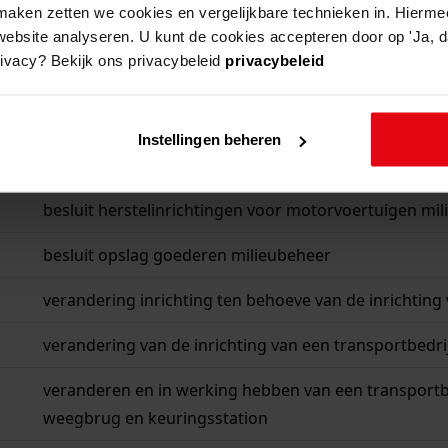
aken zetten we cookies en vergelijkbare technieken in. Hierme
website analyseren. U kunt de cookies accepteren door op 'Ja, da
rivacy? Bekijk ons privacybeleid
privacybeleid
beschrijving
ktweg
bouwen nieuwe loods
Instellingen beheren
besluit herstelinrichtingen voor motorvoertuigen mi
besluit opslag goederen milieubeheer
verandering inrichting ten behoeve van de inrichting
verandering van de inrichting van een transportbedri
veranderen en in werking hebben van een transportbed
weegbrug en keuringsstation