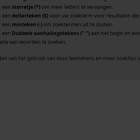
k een
sterretje (*)
om meer letters te vervangen.
k een
dollarteken ($)
voor uw zoekterm voor resultaten die o
k een
minteken (-)
om zoektermen uit te sluiten.
k een
Dubbele aanhalingstekens (" ")
aan het begin en ei
tie van woorden te zoeken.
en van het gebruik van deze leestekens en meer zoektips 