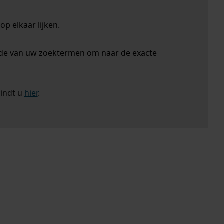
p elkaar lijken.
nde van uw zoektermen om naar de exacte
vindt u
hier
.