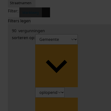
Straatnamen
Filter:
x
Marktweg
Filters legen
90
vergunningen
sorteren op: