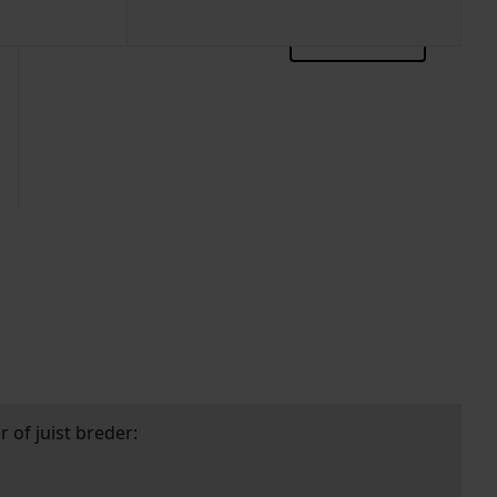
zoektips
 of juist breder: