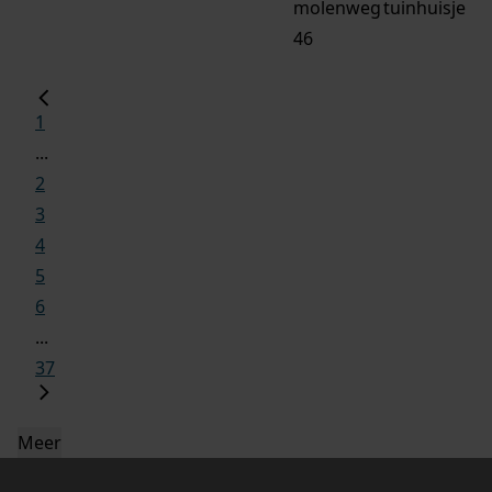
molenweg
tuinhuisje
46
1
...
2
3
4
5
6
...
37
Meer