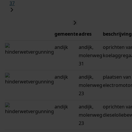
37
gemeente
adres
beschrijving
andijk
andijk,
oprichten va
molenweg
koelaggrega
31
andijk
andijk,
plaatsen van
molenweg
electromoto
23
andijk
andijk,
oprichten va
molenweg
dieseloliebe
23