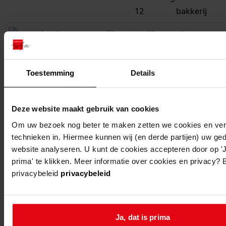
12
bakkerij
andijk
andijk,
plaatsen van
molenweg
tuinhuisje
5
Toestemming
Details
andijk
andijk,
geheel vern
molenweg
de woning, f
Deze website maakt gebruik van cookies
5
Om uw bezoek nog beter te maken zetten we cookies en verg
andijk
andijk,
geheel vern
technieken in. Hiermee kunnen wij (en derde partijen) uw ge
molenweg
de woning, f
website analyseren. U kunt de cookies accepteren door op 'J
prima' te klikken. Meer informatie over cookies en privacy? 
5
privacybeleid
privacybeleid
andijk
andijk,
het vernieu
molenweg
een dak
49
Ja, dat is prima