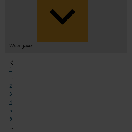
Weergave:
1
...
2
3
4
5
6
...