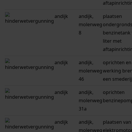
aftapinrichti
andijk
andijk,
plaatsen
molenweg
ondergrond
8
benzinetank 
liter met
aftapinrichti
andijk
andijk,
oprichten en
molenweg
werking bre
46
een smederij
andijk
andijk,
oprichten
molenweg
benzinepompi
31a
andijk
andijk,
plaatsen van
molenweg
elektromotor 