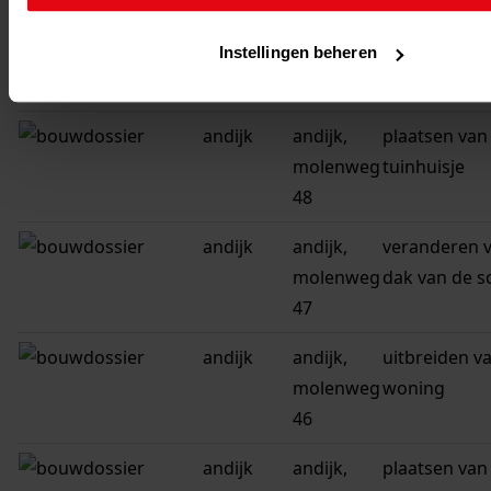
andijk
andijk,
gedeeltelijk 
Instellingen beheren
molenweg
van de woni
48
andijk
andijk,
plaatsen van
molenweg
tuinhuisje
48
andijk
andijk,
veranderen v
molenweg
dak van de s
47
andijk
andijk,
uitbreiden v
molenweg
woning
46
andijk
andijk,
plaatsen van