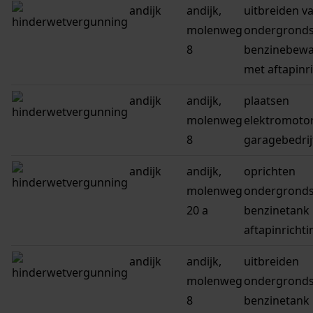
andijk
andijk,
uitbreiden v
molenweg
ondergrond
8
benzinebewa
met aftapinr
andijk
andijk,
plaatsen
molenweg
elektromotor
8
garagebedrij
andijk
andijk,
oprichten
molenweg
ondergrond
20 a
benzinetank
aftapinrichti
andijk
andijk,
uitbreiden
molenweg
ondergrond
8
benzinetank