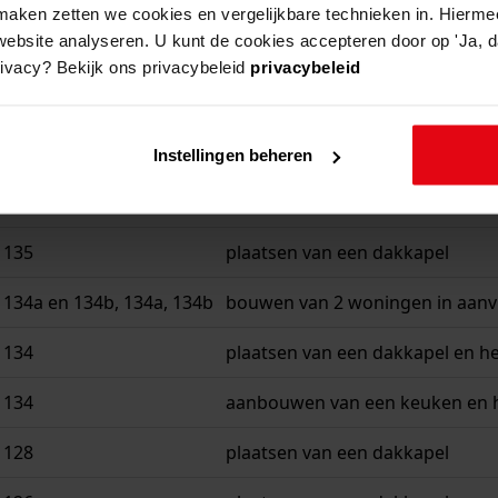
aken zetten we cookies en vergelijkbare technieken in. Hierme
website analyseren. U kunt de cookies accepteren door op 'Ja, da
rivacy? Bekijk ons privacybeleid
privacybeleid
beschrijving
 173
bouwen van een portaal (achter
Instellingen beheren
 173
bouwen van een garage
 135
plaatsen van een dakkapel
134a en 134b, 134a, 134b
bouwen van 2 woningen in aanv
 134
plaatsen van een dakkapel en h
 134
aanbouwen van een keuken en 
 128
plaatsen van een dakkapel