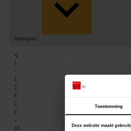
Weergave:
1
...
2
3
4
5
Toestemming
6
...
Deze website maakt gebruik
16