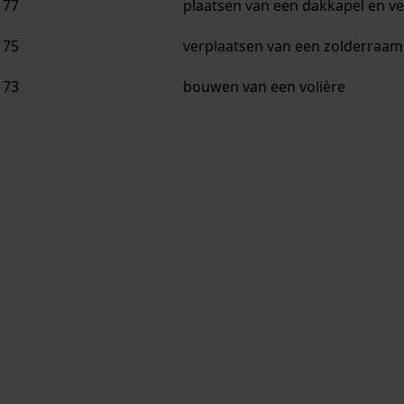
 77
plaatsen van een dakkapel en v
 75
verplaatsen van een zolderraam
 73
bouwen van een volière