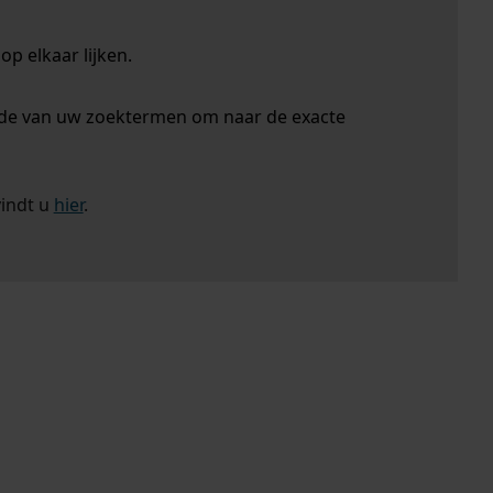
p elkaar lijken.
nde van uw zoektermen om naar de exacte
vindt u
hier
.