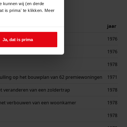
e kunnen wij (en derde
t is prima' te klikken. Meer
jaar
 de woning)
1976
Ja, dat is prima
1976
1978
ulling op het bouwplan van 62 premiewoningen
1971
et veranderen van een zoldertrap
1978
het verbouwen van een woonkamer
1978
1978