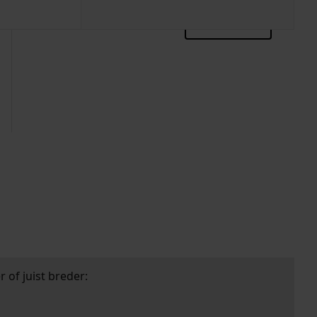
zoektips
 of juist breder: