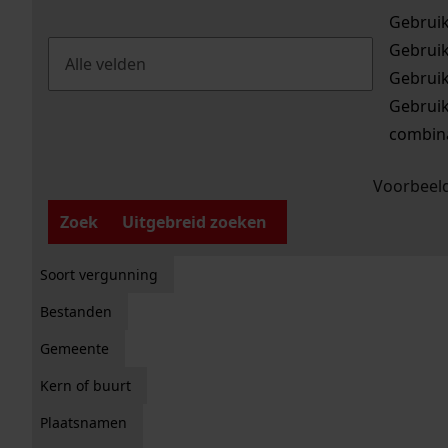
Gebrui
Gebrui
Gebrui
Gebrui
combina
Voorbeeld
Zoek
Uitgebreid zoeken
Soort vergunning
Bestanden
Gemeente
Kern of buurt
Plaatsnamen