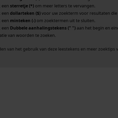
k een
sterretje (*)
om meer letters te vervangen.
k een
dollarteken ($)
voor uw zoekterm voor resultaten die o
k een
minteken (-)
om zoektermen uit te sluiten.
k een
Dubbele aanhalingstekens (" ")
aan het begin en ei
tie van woorden te zoeken.
en van het gebruik van deze leestekens en meer zoektips 