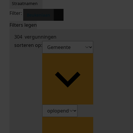
Straatnamen
Filter:
x
Beukenlaan
Filters legen
304
vergunningen
sorteren op: