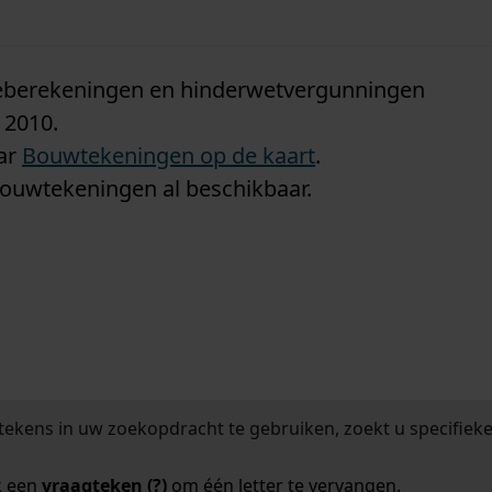
n
tieberekeningen en hinderwetvergunningen
 2010.
aar
Bouwtekeningen op de kaart
.
bouwtekeningen al beschikbaar.
tekens in uw zoekopdracht te gebruiken, zoekt u specifieker
k een
vraagteken (?)
om één letter te vervangen.