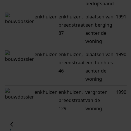
bedrijfspand
enkhuizen
enkhuizen,
plaatsen van
1991
breedstraat
een berging
87
achter de
woning
enkhuizen
enkhuizen,
plaatsen van
1990
breedstraat
een tuinhuis
46
achter de
woning
enkhuizen
enkhuizen,
vergroten
1990
breedstraat
van de
129
woning
1