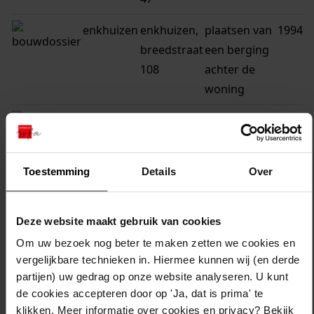
enkhuizen
enkhuizen,
plaatsen van
1994
breedstraat
een berging
108
achter de
woning
enkhuizen
enkhuizen,
veranderen
1994
breedstraat
van de
30
woning
Toestemming
Details
Over
enkhuizen
enkhuizen,
vergroten
1994
breedstraat
van de
Deze website maakt gebruik van cookies
31
woning
Om uw bezoek nog beter te maken zetten we cookies en
vergelijkbare technieken in. Hiermee kunnen wij (en derde
enkhuizen
enkhuizen,
veranderen
1992
partijen) uw gedrag op onze website analyseren. U kunt
breedstraat
en
de cookies accepteren door op 'Ja, dat is prima' te
131
vernieuwen
klikken. Meer informatie over cookies en privacy? Bekijk