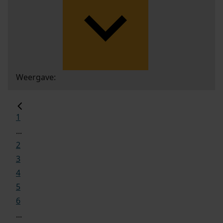
Weergave:
1
...
2
3
4
5
6
...