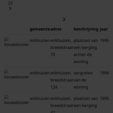
24
gemeente
adres
beschrijving
jaar
enkhuizen
enkhuizen,
plaatsen van
1995
breedstraat
een berging
73
achter de
woning
enkhuizen
enkhuizen,
vergroten
1994
breedstraat
van de
124
woning
enkhuizen
enkhuizen,
plaatsen van
1995
breedstraat
een berging
47