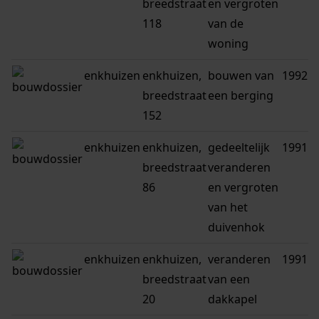
breedstraat
en vergroten
118
van de
woning
enkhuizen
enkhuizen,
bouwen van
1992
breedstraat
een berging
152
enkhuizen
enkhuizen,
gedeeltelijk
1991
breedstraat
veranderen
86
en vergroten
van het
duivenhok
enkhuizen
enkhuizen,
veranderen
1991
breedstraat
van een
20
dakkapel