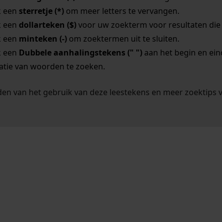
k een
sterretje (*)
om meer letters te vervangen.
k een
dollarteken ($)
voor uw zoekterm voor resultaten die o
k een
minteken (-)
om zoektermen uit te sluiten.
k een
Dubbele aanhalingstekens (" ")
aan het begin en ei
tie van woorden te zoeken.
en van het gebruik van deze leestekens en meer zoektips 