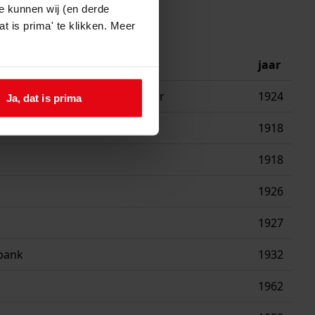
e kunnen wij (en derde
t is prima' te klikken. Meer
jaar
latie met ondergronds reservoir
1924
Ja, dat is prima
1918
1918
1926
1927
bank
1932
1962