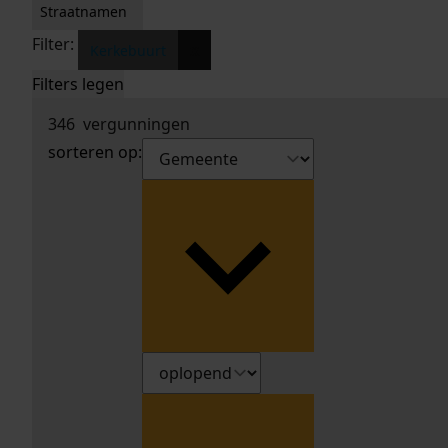
Straatnamen
Filter:
x
Kerkebuurt
Filters legen
346
vergunningen
sorteren op: