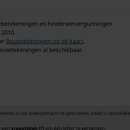
n
tieberekeningen en hinderwetvergunningen
 2010.
aar
Bouwtekeningen op de kaart
.
bouwtekeningen al beschikbaar.
tekens in uw zoekopdracht te gebruiken, zoekt u specifieker
k een
vraagteken (?)
om één letter te vervangen.