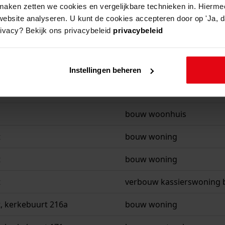
aken zetten we cookies en vergelijkbare technieken in. Hierme
website analyseren. U kunt de cookies accepteren door op 'Ja, da
rivacy? Bekijk ons privacybeleid
privacybeleid
beschrijving
, kerkebuurt wijk a 136
oprichting benzine-instal
Instellingen beheren
bouw woonhuis
bouw woonhuis
t
bouw woning
t
bouw woning
t
verbouw kassierswoning 
, kerkebuurt 216a
bouw woning