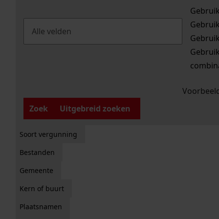
Gebrui
Gebrui
Gebrui
Gebrui
combina
Voorbeeld
Zoek
Uitgebreid zoeken
Soort vergunning
Bestanden
Gemeente
Kern of buurt
Plaatsnamen