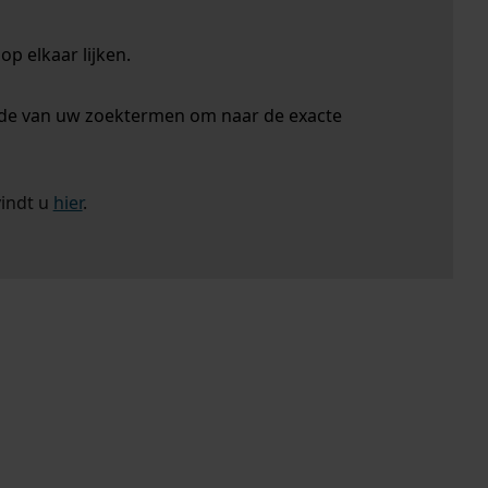
p elkaar lijken.
nde van uw zoektermen om naar de exacte
vindt u
hier
.