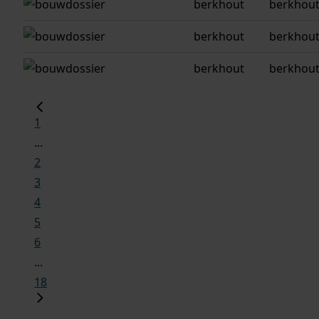
berkhout
berkhout
berkhout
berkhout
berkhout
berkhout
1
...
2
3
4
5
6
...
18