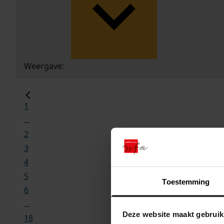
Weergave:
1
...
2
3
4
5
Toestemming
6
...
Deze website maakt gebruik
18