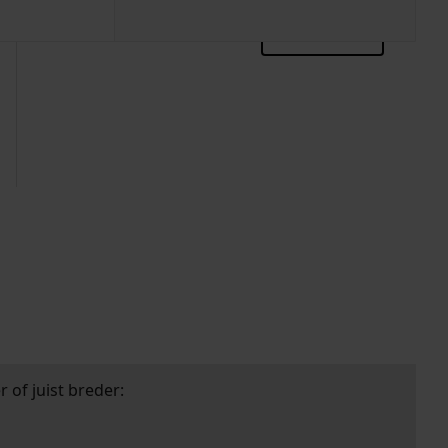
zoektips
 of juist breder: