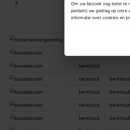
Om uw bezoek nog beter te m
partijen) uw gedrag op onze 
informatie over cookies en p
gemeente
adres
berkhout
berkhout
berkhout
berkhout
berkhout
berkhou
berkhout
berkhou
berkhout
berkhou
berkhout
berkhout