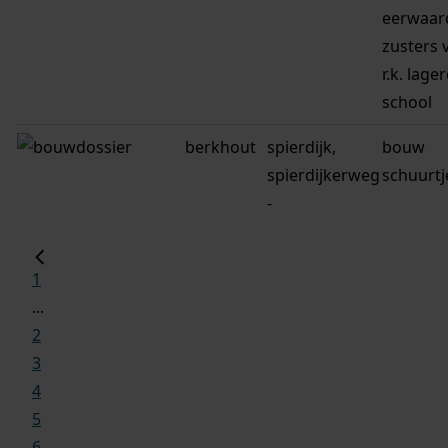
eerwaar
zusters 
r.k. lage
school
berkhout
spierdijk,
bouw
spierdijkerweg
schuurtj
-
1
...
2
3
4
5
6