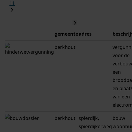
11
gemeente
adres
beschrij
berkhout
vergunn
voor de
verbouw
een
broodba
en plaat
van een
electro
berkhout
spierdijk,
bouw
spierdijkerweg
woonhui