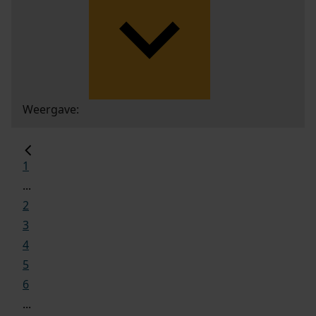
Weergave:
1
...
2
3
4
5
6
...