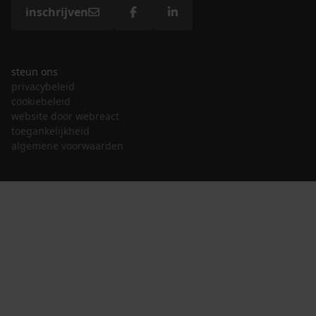
inschrijven
steun ons
privacybeleid
cookiebeleid
website door webreact
toegankelijkheid
algemene voorwaarden