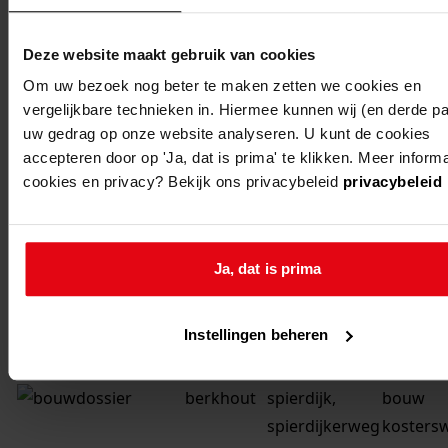
-
met twe
lokalen
Deze website maakt gebruik van cookies
Om uw bezoek nog beter te maken zetten we cookies en
berkhout
spierdijk,
bouw
vergelijkbare technieken in. Hiermee kunnen wij (en derde par
spierdijkerweg
woonhui
uw gedrag op onze website analyseren. U kunt de cookies
-
winkel
accepteren door op 'Ja, dat is prima' te klikken. Meer inform
cookies en privacy? Bekijk ons privacybeleid
privacybeleid
berkhout
spierdijk,
verbou
spierdijkerweg
woonhui
-
Ja, dat is prima
berkhout
spierdijk,
bouw
spierdijkerweg
woonhui
Instellingen beheren
-
berkhout
spierdijk,
bouw
spierdijkerweg
kosters