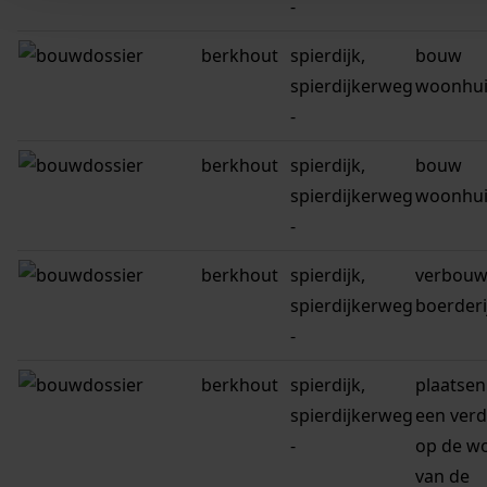
-
berkhout
spierdijk,
bouw
spierdijkerweg
woonhui
-
berkhout
spierdijk,
bouw
spierdijkerweg
woonhui
-
berkhout
spierdijk,
verbou
spierdijkerweg
boerderi
-
berkhout
spierdijk,
plaatsen
spierdijkerweg
een verd
-
op de w
van de