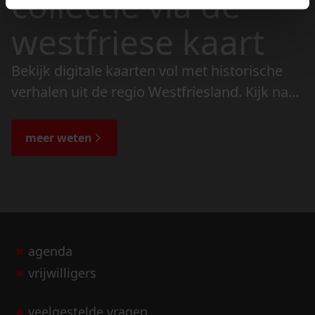
collectie via de
westfriese kaart
Bekijk digitale kaarten vol met historische
verhalen uit de regio Westfriesland. Kijk naar
de veranderingen in het landschap en lees
de bijzondere verhalen.
meer weten
agenda
vrijwilligers
veelgestelde vragen