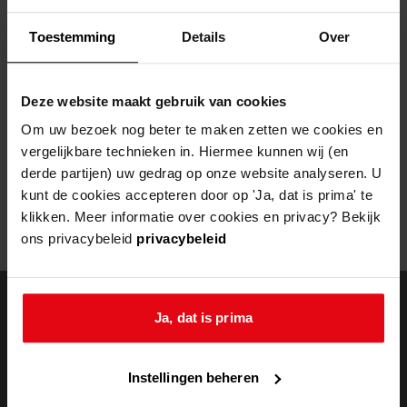
Helaas, er is een fout opgetreden
Toestemming
Details
Over
Door een fout tijdens het verwerken van deze pagina is het niet
mogelijk om deze pagina te kunnen bekijken.
Deze website maakt gebruik van cookies
404
- Not Found
Om uw bezoek nog beter te maken zetten we cookies en
vergelijkbare technieken in. Hiermee kunnen wij (en
Mogelijk kunt u deze pagina niet bezoeken door:
derde partijen) uw gedrag op onze website analyseren. U
kunt de cookies accepteren door op 'Ja, dat is prima' te
een
verouderde bladwijzer/favoriet
klikken. Meer informatie over cookies en privacy? Bekijk
een zoekmachine heeft een
verouderde lijst van de website
ons privacybeleid
privacybeleid
een
fout getypt
adres
Ja, dat is prima
doorzoek de
Instellingen beheren