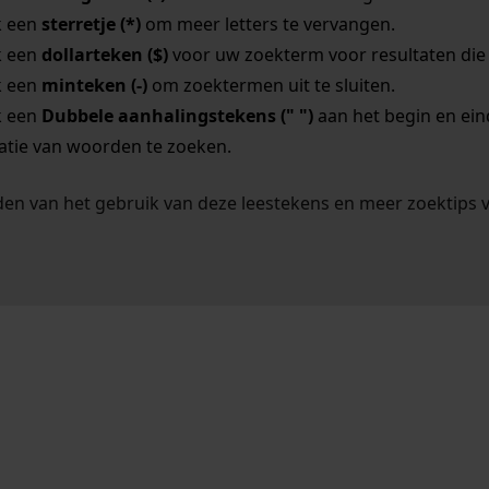
k een
sterretje (*)
om meer letters te vervangen.
k een
dollarteken ($)
voor uw zoekterm voor resultaten die o
k een
minteken (-)
om zoektermen uit te sluiten.
k een
Dubbele aanhalingstekens (" ")
aan het begin en ei
tie van woorden te zoeken.
en van het gebruik van deze leestekens en meer zoektips 