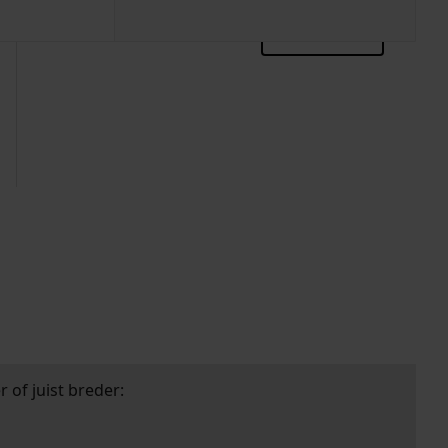
zoektips
 of juist breder: