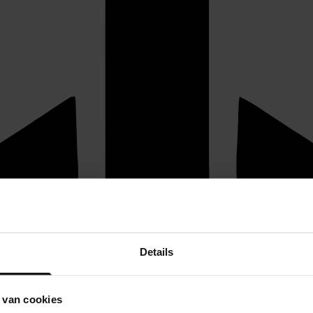
Details
 van cookies