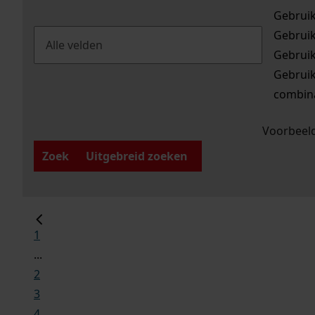
Gebrui
Gebrui
Gebrui
Gebrui
combina
Voorbeeld
Zoek
Uitgebreid zoeken
1
...
2
3
4