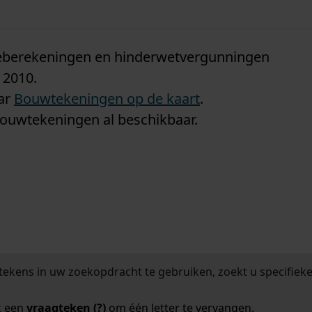
n
tieberekeningen en hinderwetvergunningen
 2010.
aar
Bouwtekeningen op de kaart
.
bouwtekeningen al beschikbaar.
tekens in uw zoekopdracht te gebruiken, zoekt u specifieker
k een
vraagteken (?)
om één letter te vervangen.