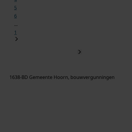
5
6
...
1
1638-BD Gemeente Hoorn, bouwvergunningen