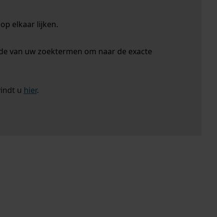
p elkaar lijken.
nde van uw zoektermen om naar de exacte
vindt u
hier
.