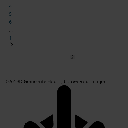
4
5
6
...
1
0352-BD Gemeente Hoorn, bouwvergunningen