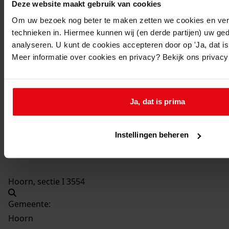
Deze website maakt gebruik van cookies
Beschrijving:
Om uw bezoek nog beter te maken zetten we cookies en verg
Verbouw uitbreiding bedrijfspand
technieken in. Hiermee kunnen wij (en derde partijen) uw ge
Datum vergunning:
analyseren. U kunt de cookies accepteren door op 'Ja, dat is 
04-09-1990
Meer informatie over cookies en privacy? Bekijk ons privac
Adres:
Zwaag, De Factorij 19
Ja, dat is prima
Zwaag, Dorpsstraat 125
Instellingen beheren
Perceel:
Hoorn, sectie I 3554
Gemeente:
Hoorn