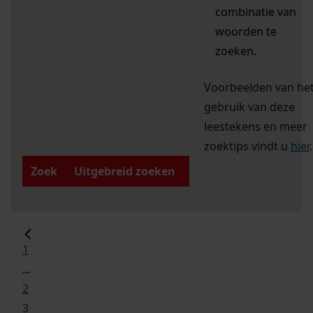
combinatie van
woorden te
zoeken.
Voorbeelden van he
gebruik van deze
leestekens en meer
zoektips vindt u
hier
.
Zoek
Uitgebreid zoeken
1
...
2
3