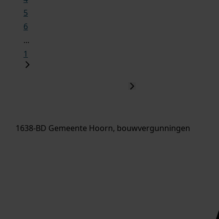
5
6
...
1
1638-BD Gemeente Hoorn, bouwvergunningen