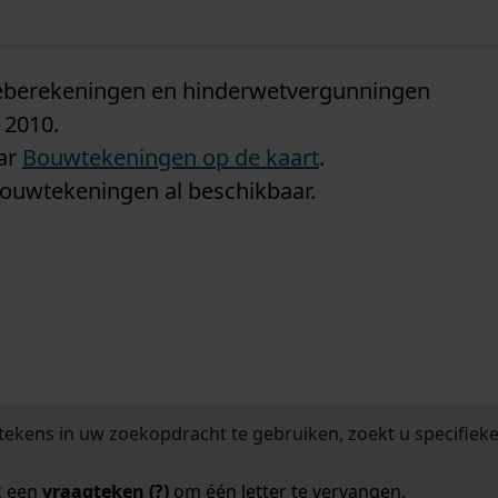
n
tieberekeningen en hinderwetvergunningen
 2010.
aar
Bouwtekeningen op de kaart
.
bouwtekeningen al beschikbaar.
tekens in uw zoekopdracht te gebruiken, zoekt u specifieker
k een
vraagteken (?)
om één letter te vervangen.