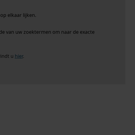
p elkaar lijken.
nde van uw zoektermen om naar de exacte
vindt u
hier
.