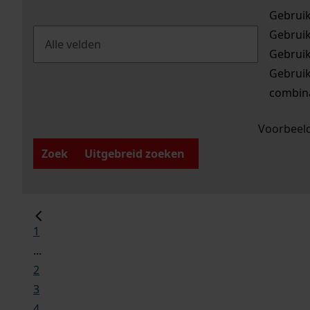
Gebrui
Gebrui
Gebrui
Gebrui
combina
Voorbeeld
Zoek
Uitgebreid zoeken
1
...
2
3
4