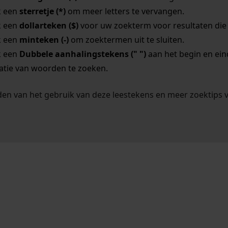
k een
sterretje (*)
om meer letters te vervangen.
k een
dollarteken ($)
voor uw zoekterm voor resultaten die o
k een
minteken (-)
om zoektermen uit te sluiten.
k een
Dubbele aanhalingstekens (" ")
aan het begin en ei
tie van woorden te zoeken.
en van het gebruik van deze leestekens en meer zoektips 