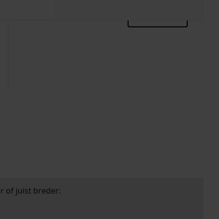
zoektips
 of juist breder: