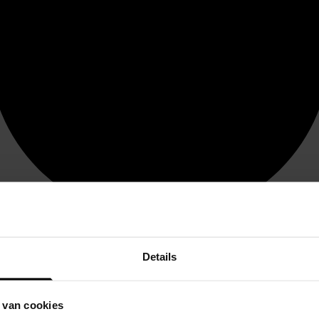
Details
 van cookies