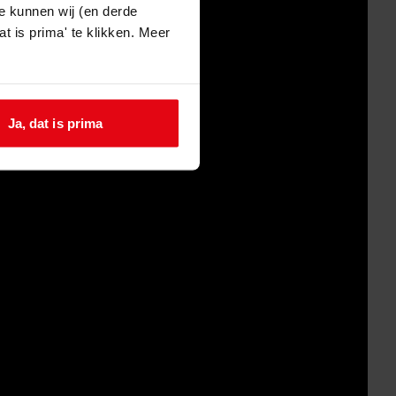
e kunnen wij (en derde
t is prima' te klikken. Meer
Ja, dat is prima