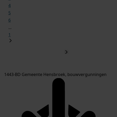
4
5
6
...
1
1443-BD Gemeente Hensbroek, bouwvergunningen