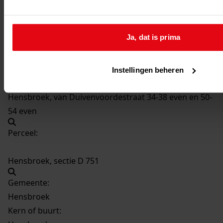
Hensbroek, van Duivenvoordestraat 52
Ja, dat is prima
Hensbroek, van Duivenvoordestraat 54
Nieuw adres:
Instellingen beheren
Hensbroek, van Duivenvoordestraat 34-38 even en 50-
54 even
Perceel:
Hensbroek, sectie D 751
Gemeente:
Hensbroek
Kern of buurt: