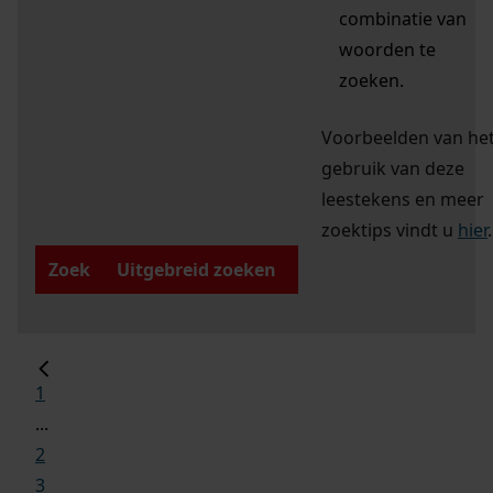
combinatie van
woorden te
zoeken.
Voorbeelden van he
gebruik van deze
leestekens en meer
zoektips vindt u
hier
.
Zoek
Uitgebreid zoeken
1
...
2
3