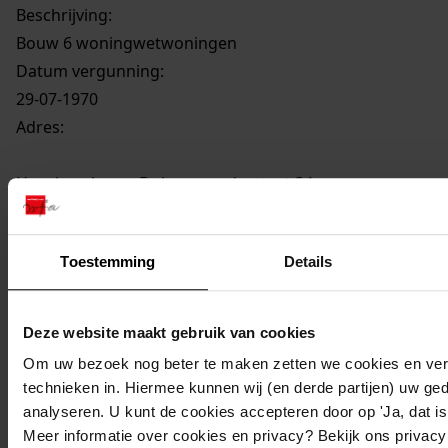
Beschrijving:
Bouw 6 woningwetwoningen
Datum vergunning:
29-07-1970
Adres:
Hensbroek, van Duivenvoordestraat 34
Hensbroek, van Duivenvoordestraat 36
Toestemming
Details
Hensbroek, van Duivenvoordestraat 38
Deze website maakt gebruik van cookies
Om uw bezoek nog beter te maken zetten we cookies en verg
technieken in. Hiermee kunnen wij (en derde partijen) uw ge
Hensbroek, van Duivenvoordestraat 50
analyseren. U kunt de cookies accepteren door op 'Ja, dat is 
Meer informatie over cookies en privacy? Bekijk ons privac