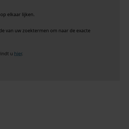
p elkaar lijken.
nde van uw zoektermen om naar de exacte
vindt u
hier
.