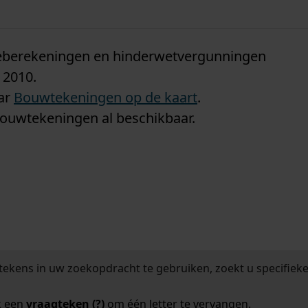
n
tieberekeningen en hinderwetvergunningen
 2010.
aar
Bouwtekeningen op de kaart
.
bouwtekeningen al beschikbaar.
tekens in uw zoekopdracht te gebruiken, zoekt u specifieker
k een
vraagteken (?)
om één letter te vervangen.