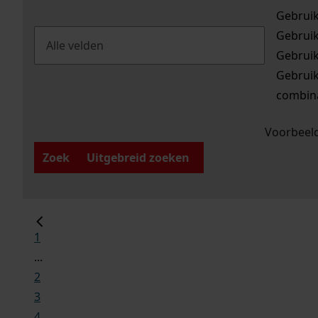
Gebrui
Gebrui
Gebrui
Gebrui
combina
Voorbeeld
Zoek
Uitgebreid zoeken
1
...
2
3
4