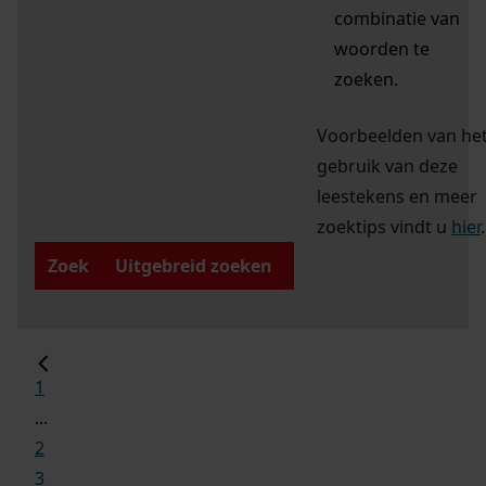
combinatie van
woorden te
zoeken.
Voorbeelden van he
gebruik van deze
leestekens en meer
zoektips vindt u
hier
.
Zoek
Uitgebreid zoeken
1
...
2
3