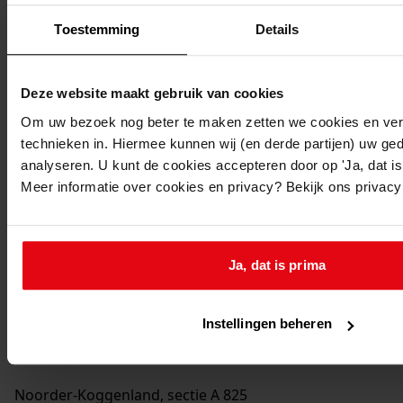
Datering
:
Toestemming
Details
1992-1992
Beschrijving:
Vernieuwen / veranderen van bijkeuken
Deze website maakt gebruik van cookies
Datum vergunning:
Om uw bezoek nog beter te maken zetten we cookies en verg
18-02-1992
technieken in. Hiermee kunnen wij (en derde partijen) uw ge
Adres:
analyseren. U kunt de cookies accepteren door op 'Ja, dat is 
Meer informatie over cookies en privacy? Bekijk ons privac
Midwoud, Buurt 9
Nieuw adres:
Ja, dat is prima
Midwoud, Buurt 9
Instellingen beheren
Perceel:
Noorder-Koggenland, sectie A 825