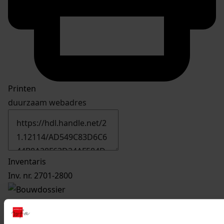
Printen
duurzaam webadres
Inventaris
Inv. nr. 2701-2800
2701
Vernieuwen / veranderen van bijkeuken, 1992-
1992