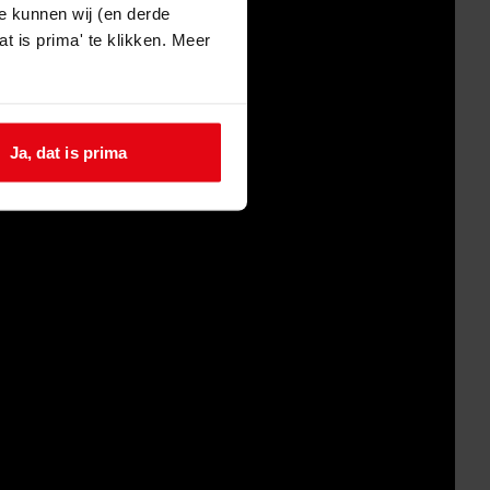
e kunnen wij (en derde
t is prima' te klikken. Meer
Ja, dat is prima