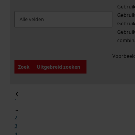
Gebrui
Gebrui
Gebrui
Gebrui
combina
Voorbeeld
Zoek
Uitgebreid zoeken
1
...
2
3
4