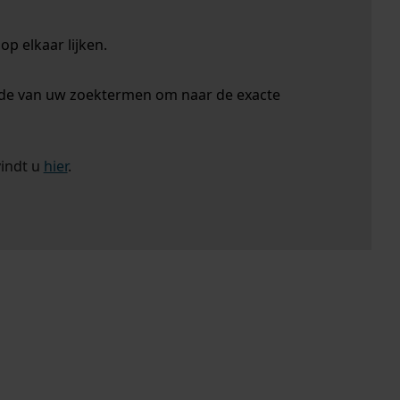
p elkaar lijken.
nde van uw zoektermen om naar de exacte
vindt u
hier
.