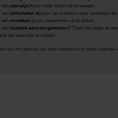
k een
sterretje (*)
om meer letters te vervangen.
k een
dollarteken ($)
voor uw zoekterm voor resultaten die o
k een
minteken (-)
om zoektermen uit te sluiten.
k een
Dubbele aanhalingstekens (" ")
aan het begin en ei
tie van woorden te zoeken.
en van het gebruik van deze leestekens en meer zoektips 