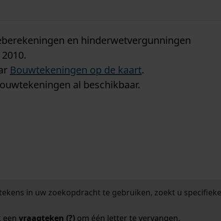
n
tieberekeningen en hinderwetvergunningen
 2010.
aar
Bouwtekeningen op de kaart
.
bouwtekeningen al beschikbaar.
tekens in uw zoekopdracht te gebruiken, zoekt u specifieker
k een
vraagteken (?)
om één letter te vervangen.