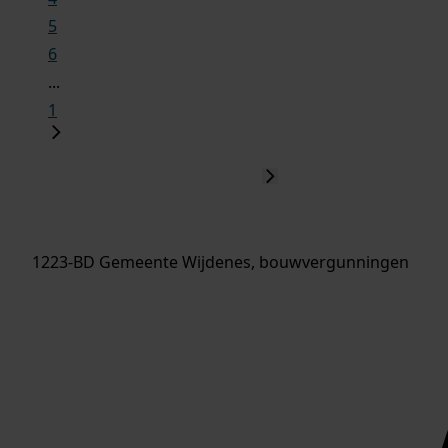
5
6
...
1
1223-BD Gemeente Wijdenes, bouwvergunningen