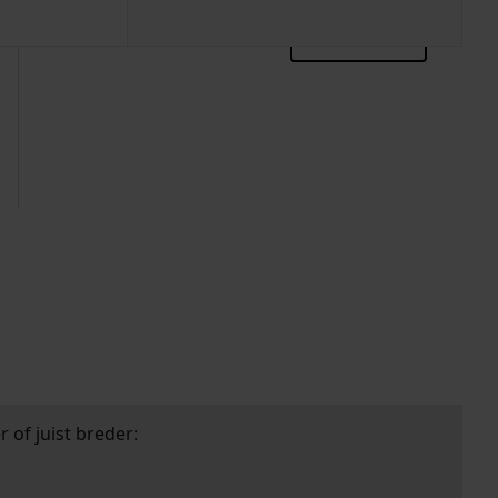
zoektips
 of juist breder: