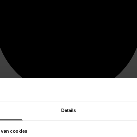
Details
 van cookies