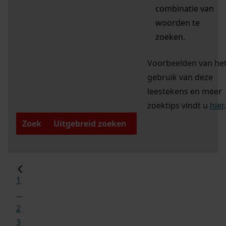
combinatie van
woorden te
zoeken.
Voorbeelden van he
gebruik van deze
leestekens en meer
zoektips vindt u
hier
.
Zoek
Uitgebreid zoeken
1
...
2
3