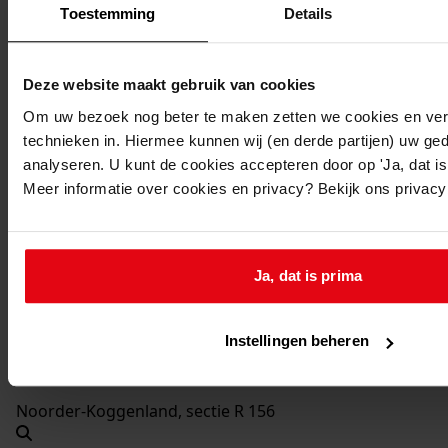
2005-2005
Toestemming
Details
Beschrijving:
Plaatsen van een dakraam
Deze website maakt gebruik van cookies
Datum vergunning:
Om uw bezoek nog beter te maken zetten we cookies en verg
18-10-2005
technieken in. Hiermee kunnen wij (en derde partijen) uw ge
Adres:
analyseren. U kunt de cookies accepteren door op 'Ja, dat is 
Meer informatie over cookies en privacy? Bekijk ons privac
Twisk, Coenplein 10
Nieuw adres:
Ja, dat is prima
Twisk, Coenplein 10
Instellingen beheren
Perceel:
Noorder-Koggenland, sectie R 156