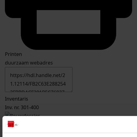
Printen
duurzaam webadres
Inventaris
Inv. nr. 301-400
342
Plaatsen van een dakraam, 2005-2005
Datering
: