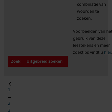
combinatie van
woorden te
zoeken.
Voorbeelden van he
gebruik van deze
leestekens en meer
zoektips vindt u
hier
.
Zoek
Uitgebreid zoeken
1
...
2
3