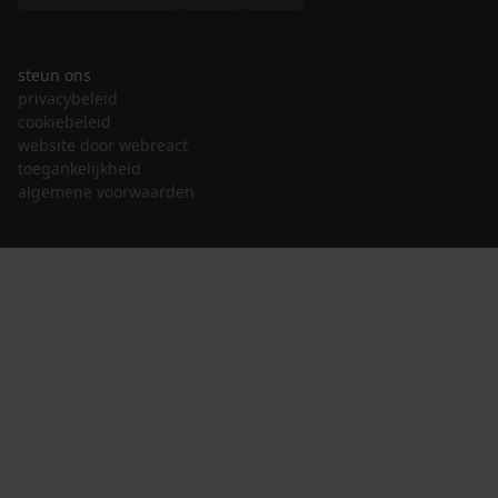
steun ons
privacybeleid
cookiebeleid
website door webreact
toegankelijkheid
algemene voorwaarden