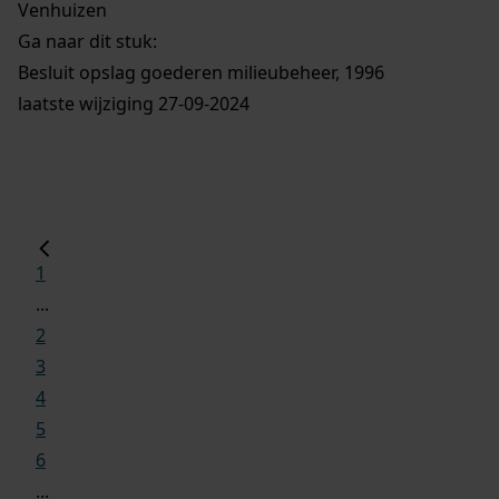
Venhuizen
Ga naar dit stuk:
Besluit opslag goederen milieubeheer, 1996
laatste wijziging 27-09-2024
1
...
2
3
4
5
6
...