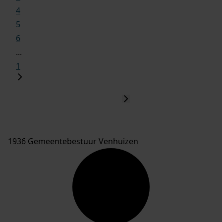
4
5
6
...
1
1936 Gemeentebestuur Venhuizen