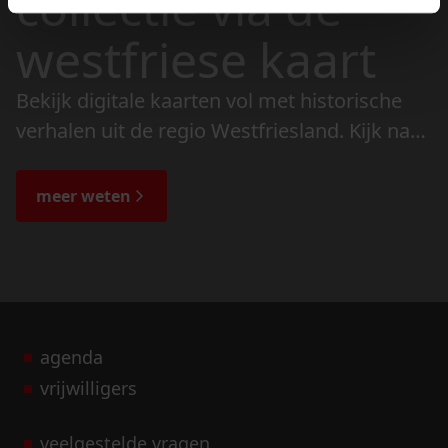
collectie via de
westfriese kaart
Bekijk digitale kaarten vol met historische
verhalen uit de regio Westfriesland. Kijk naar
de veranderingen in het landschap en lees
de bijzondere verhalen.
meer weten
agenda
vrijwilligers
veelgestelde vragen