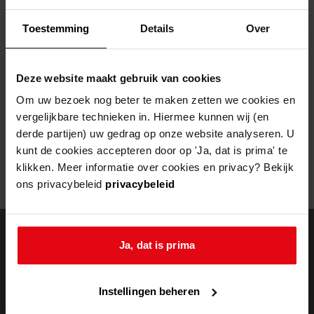
Helaas, er is een fout opgetreden
Toestemming
Details
Over
Door een fout tijdens het verwerken van deze pagina is het niet
mogelijk om deze pagina te kunnen bekijken.
Deze website maakt gebruik van cookies
404
- Not Found
Om uw bezoek nog beter te maken zetten we cookies en
vergelijkbare technieken in. Hiermee kunnen wij (en
Mogelijk kunt u deze pagina niet bezoeken door:
derde partijen) uw gedrag op onze website analyseren. U
kunt de cookies accepteren door op 'Ja, dat is prima' te
een
verouderde bladwijzer/favoriet
klikken. Meer informatie over cookies en privacy? Bekijk
een zoekmachine heeft een
verouderde lijst van de website
ons privacybeleid
privacybeleid
een
fout getypt
adres
Ja, dat is prima
doorzoek de
Instellingen beheren