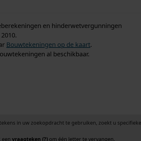
n
tieberekeningen en hinderwetvergunningen
 2010.
aar
Bouwtekeningen op de kaart
.
bouwtekeningen al beschikbaar.
tekens in uw zoekopdracht te gebruiken, zoekt u specifieker
k een
vraagteken (?)
om één letter te vervangen.