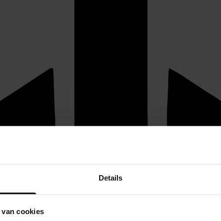
Details
 van cookies