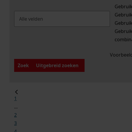
Gebrui
Gebrui
Gebrui
Gebrui
combina
Voorbeeld
Zoek
Uitgebreid zoeken
1
...
2
3
4