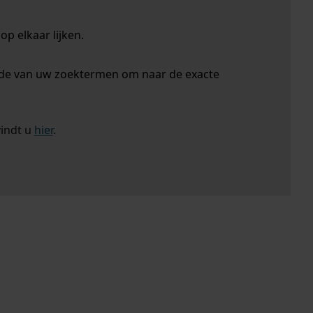
p elkaar lijken.
nde van uw zoektermen om naar de exacte
vindt u
hier
.