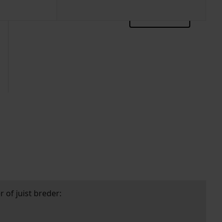
zoektips
 of juist breder: