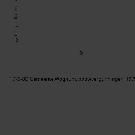
5
6
...
1
1779-BD Gemeente Wognum, bouwvergunningen, 197