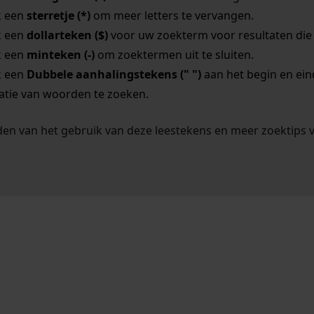
k een
sterretje (*)
om meer letters te vervangen.
k een
dollarteken ($)
voor uw zoekterm voor resultaten die o
k een
minteken (-)
om zoektermen uit te sluiten.
k een
Dubbele aanhalingstekens (" ")
aan het begin en ei
tie van woorden te zoeken.
en van het gebruik van deze leestekens en meer zoektips 