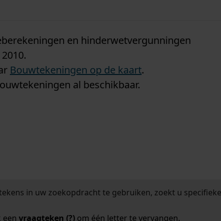
n
tieberekeningen en hinderwetvergunningen
 2010.
aar
Bouwtekeningen op de kaart
.
bouwtekeningen al beschikbaar.
tekens in uw zoekopdracht te gebruiken, zoekt u specifieker
k een
vraagteken (?)
om één letter te vervangen.