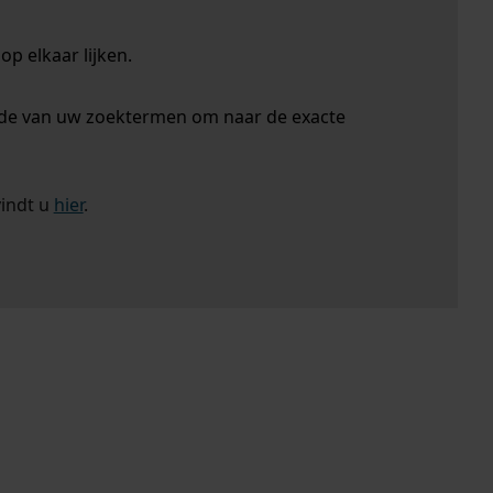
p elkaar lijken.
nde van uw zoektermen om naar de exacte
vindt u
hier
.