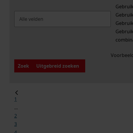
Gebrui
Gebrui
Gebrui
Gebrui
combina
Voorbeeld
Zoek
Uitgebreid zoeken
1
...
2
3
4