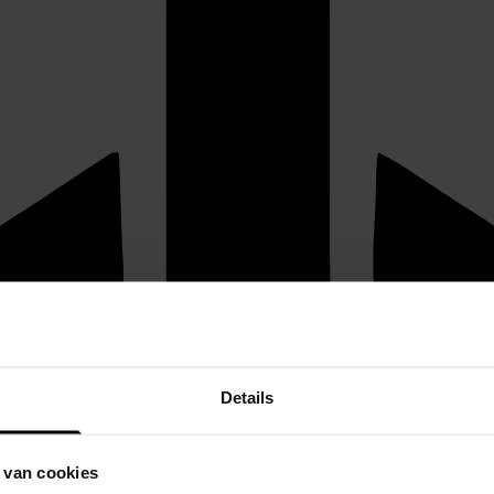
Details
 van cookies