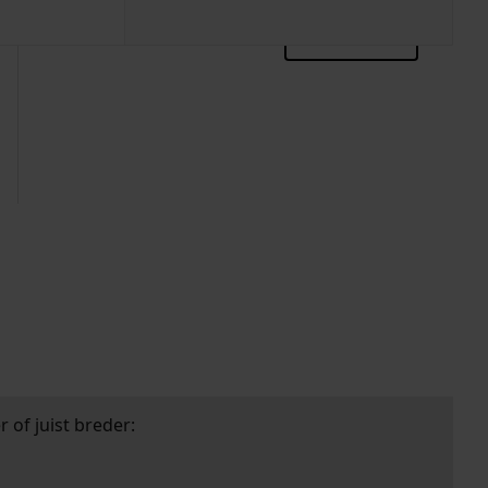
zoektips
 of juist breder: