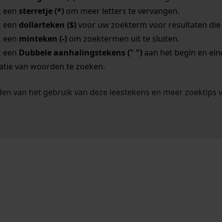
k een
sterretje (*)
om meer letters te vervangen.
k een
dollarteken ($)
voor uw zoekterm voor resultaten die o
k een
minteken (-)
om zoektermen uit te sluiten.
k een
Dubbele aanhalingstekens (" ")
aan het begin en ei
tie van woorden te zoeken.
en van het gebruik van deze leestekens en meer zoektips 