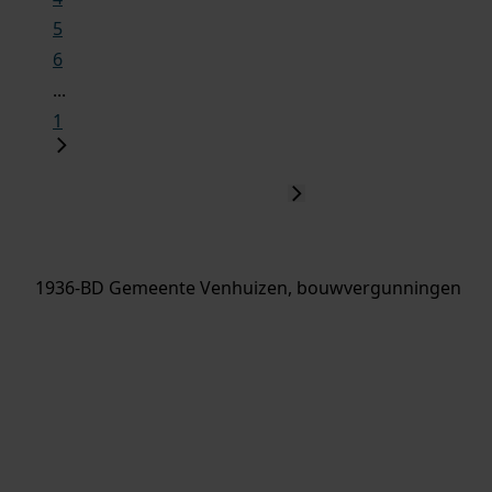
5
6
...
1
1936-BD Gemeente Venhuizen, bouwvergunningen