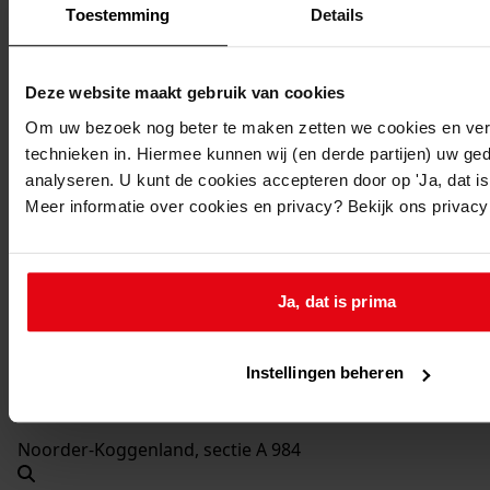
1979-1980
Toestemming
Details
Beschrijving:
Veranderen van woonhuis
Deze website maakt gebruik van cookies
Datum vergunning:
Om uw bezoek nog beter te maken zetten we cookies en verg
28-08-1979
technieken in. Hiermee kunnen wij (en derde partijen) uw ge
Adres:
analyseren. U kunt de cookies accepteren door op 'Ja, dat is 
Meer informatie over cookies en privacy? Bekijk ons privac
Midwoud, Buurt 8
Nieuw adres:
Ja, dat is prima
Midwoud, Buurt 8
Instellingen beheren
Perceel:
Noorder-Koggenland, sectie A 984