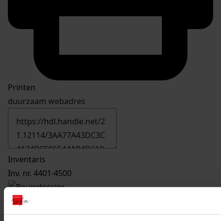
Printen
duurzaam webadres
Inventaris
Inv. nr. 4401-4500
4444
Veranderen van woonhuis, 1979-1980
Datering
: