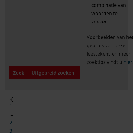
combinatie van
woorden te
zoeken.
Voorbeelden van he
gebruik van deze
leestekens en meer
zoektips vindt u
hier
.
Zoek
Uitgebreid zoeken
1
...
2
3